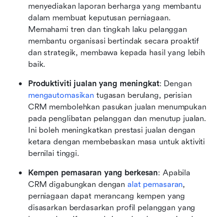
menyediakan laporan berharga yang membantu 
dalam membuat keputusan perniagaan. 
Memahami tren dan tingkah laku pelanggan 
membantu organisasi bertindak secara proaktif 
dan strategik, membawa kepada hasil yang lebih 
baik.
Produktiviti jualan yang meningkat
: Dengan 
mengautomasikan
 tugasan berulang, perisian 
CRM membolehkan pasukan jualan menumpukan 
pada penglibatan pelanggan dan menutup jualan. 
Ini boleh meningkatkan prestasi jualan dengan 
ketara dengan membebaskan masa untuk aktiviti 
bernilai tinggi.
Kempen pemasaran yang berkesan
: Apabila 
CRM digabungkan dengan 
alat pemasaran
, 
perniagaan dapat merancang kempen yang 
disasarkan berdasarkan profil pelanggan yang 