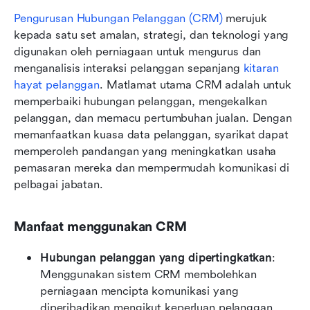
Pengurusan Hubungan Pelanggan (CRM)
 merujuk 
kepada satu set amalan, strategi, dan teknologi yang 
digunakan oleh perniagaan untuk mengurus dan 
menganalisis interaksi pelanggan sepanjang 
kitaran 
hayat pelanggan
. Matlamat utama CRM adalah untuk 
memperbaiki hubungan pelanggan, mengekalkan 
pelanggan, dan memacu pertumbuhan jualan. Dengan 
memanfaatkan kuasa data pelanggan, syarikat dapat 
memperoleh pandangan yang meningkatkan usaha 
pemasaran mereka dan mempermudah komunikasi di 
pelbagai jabatan.
Manfaat menggunakan CRM
Hubungan pelanggan yang dipertingkatkan
: 
Menggunakan sistem CRM membolehkan 
perniagaan mencipta komunikasi yang 
diperibadikan mengikut keperluan pelanggan 