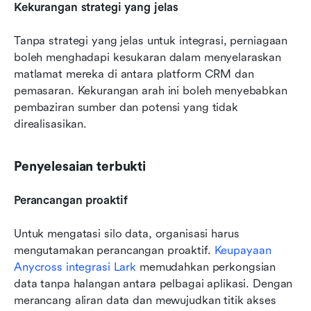
Kekurangan strategi yang jelas
Tanpa strategi yang jelas untuk integrasi, perniagaan 
boleh menghadapi kesukaran dalam menyelaraskan 
matlamat mereka di antara platform CRM dan 
pemasaran. Kekurangan arah ini boleh menyebabkan 
pembaziran sumber dan potensi yang tidak 
direalisasikan.
Penyelesaian terbukti
Perancangan proaktif
Untuk mengatasi silo data, organisasi harus 
mengutamakan perancangan proaktif. 
Keupayaan 
Anycross integrasi Lark
 memudahkan perkongsian 
data tanpa halangan antara pelbagai aplikasi. Dengan 
merancang aliran data dan mewujudkan titik akses 