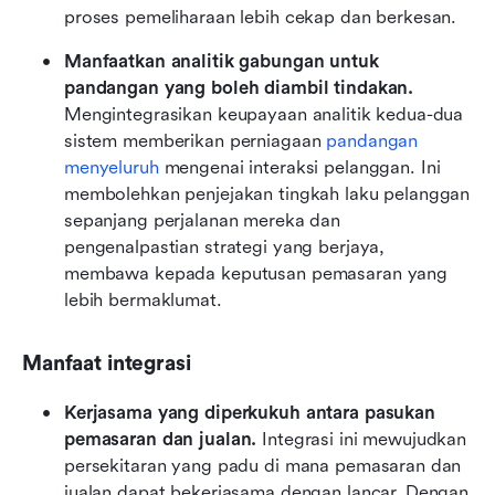
proses pemeliharaan lebih cekap dan berkesan.
Manfaatkan analitik gabungan untuk 
pandangan yang boleh diambil tindakan.
Mengintegrasikan keupayaan analitik kedua-dua 
sistem memberikan perniagaan 
pandangan 
menyeluruh
 mengenai interaksi pelanggan. Ini 
membolehkan penjejakan tingkah laku pelanggan 
sepanjang perjalanan mereka dan 
pengenalpastian strategi yang berjaya, 
membawa kepada keputusan pemasaran yang 
lebih bermaklumat.
Manfaat integrasi
Kerjasama yang diperkukuh antara pasukan 
pemasaran dan jualan.
 Integrasi ini mewujudkan 
persekitaran yang padu di mana pemasaran dan 
jualan dapat bekerjasama dengan lancar. Dengan 