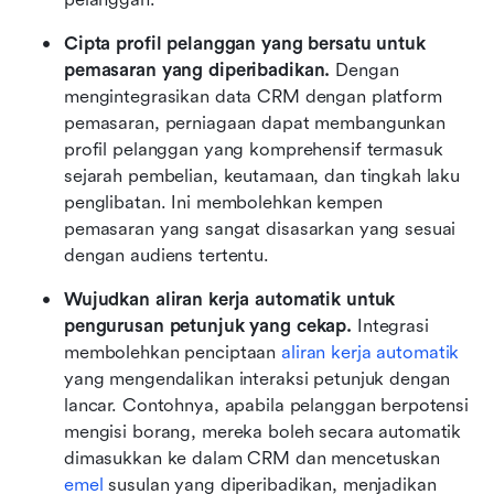
Cipta profil pelanggan yang bersatu untuk 
pemasaran yang diperibadikan.
 Dengan 
mengintegrasikan data CRM dengan platform 
pemasaran, perniagaan dapat membangunkan 
profil pelanggan yang komprehensif termasuk 
sejarah pembelian, keutamaan, dan tingkah laku 
penglibatan. Ini membolehkan kempen 
pemasaran yang sangat disasarkan yang sesuai 
dengan audiens tertentu.
Wujudkan aliran kerja automatik untuk 
pengurusan petunjuk yang cekap.
 Integrasi 
membolehkan penciptaan 
aliran kerja automatik
yang mengendalikan interaksi petunjuk dengan 
lancar. Contohnya, apabila pelanggan berpotensi 
mengisi borang, mereka boleh secara automatik 
dimasukkan ke dalam CRM dan mencetuskan 
emel
 susulan yang diperibadikan, menjadikan 