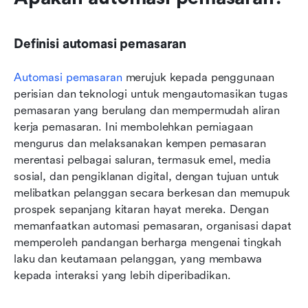
Definisi automasi pemasaran
Automasi pemasaran
 merujuk kepada penggunaan 
perisian dan teknologi untuk mengautomasikan tugas 
pemasaran yang berulang dan mempermudah aliran 
kerja pemasaran. Ini membolehkan perniagaan 
mengurus dan melaksanakan kempen pemasaran 
merentasi pelbagai saluran, termasuk emel, media 
sosial, dan pengiklanan digital, dengan tujuan untuk 
melibatkan pelanggan secara berkesan dan memupuk 
prospek sepanjang kitaran hayat mereka. Dengan 
memanfaatkan automasi pemasaran, organisasi dapat 
memperoleh pandangan berharga mengenai tingkah 
laku dan keutamaan pelanggan, yang membawa 
kepada interaksi yang lebih diperibadikan.