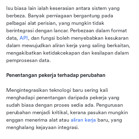
Isu biasa lain ialah keserasian antara sistem yang 
berbeza. Banyak perniagaan bergantung pada 
pelbagai alat perisian, yang mungkin tidak 
berintegrasi dengan lancar. Perbezaan dalam format 
data, 
API
, dan fungsi boleh menyebabkan kesukaran 
dalam mewujudkan aliran kerja yang saling berkaitan, 
mengakibatkan ketidakcekapan dan kesilapan dalam 
pemprosesan data.
Penentangan pekerja terhadap perubahan
Mengintegrasikan teknologi baru sering kali 
menghadapi penentangan daripada pekerja yang 
sudah biasa dengan proses sedia ada. Pengurusan 
perubahan menjadi kritikal, kerana pasukan mungkin 
enggan menerima alat atau 
aliran kerja
 baru, yang 
menghalang kejayaan integrasi.