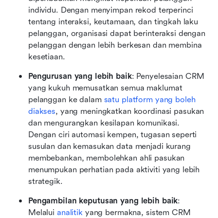
individu. Dengan menyimpan rekod terperinci 
tentang interaksi, keutamaan, dan tingkah laku 
pelanggan, organisasi dapat berinteraksi dengan 
pelanggan dengan lebih berkesan dan membina 
kesetiaan.
Pengurusan yang lebih baik
: Penyelesaian CRM 
yang kukuh memusatkan semua maklumat 
pelanggan ke dalam 
satu platform yang boleh 
diakses
, yang meningkatkan koordinasi pasukan 
dan mengurangkan kesilapan komunikasi. 
Dengan ciri automasi kempen, tugasan seperti 
susulan dan kemasukan data menjadi kurang 
membebankan, membolehkan ahli pasukan 
menumpukan perhatian pada aktiviti yang lebih 
strategik.
Pengambilan keputusan yang lebih baik
: 
Melalui 
analitik
 yang bermakna, sistem CRM 