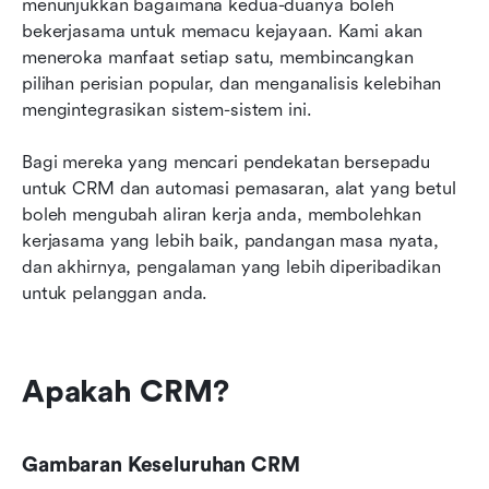
menunjukkan bagaimana kedua-duanya boleh 
bekerjasama untuk memacu kejayaan. Kami akan 
meneroka manfaat setiap satu, membincangkan 
pilihan perisian popular, dan menganalisis kelebihan 
mengintegrasikan sistem-sistem ini.
Bagi mereka yang mencari pendekatan bersepadu 
untuk CRM dan automasi pemasaran, alat yang betul 
boleh mengubah aliran kerja anda, membolehkan 
kerjasama yang lebih baik, pandangan masa nyata, 
dan akhirnya, pengalaman yang lebih diperibadikan 
untuk pelanggan anda. 
Apakah CRM?
Gambaran Keseluruhan CRM