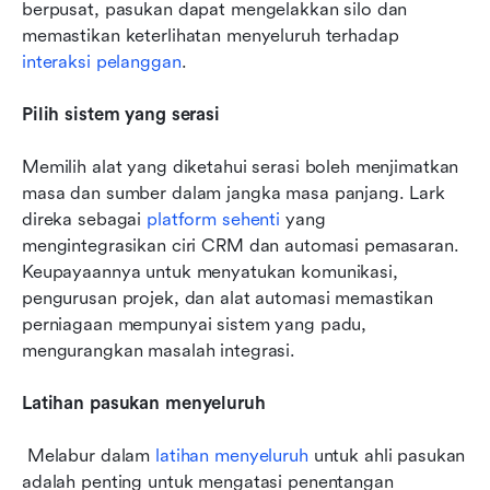
berpusat, pasukan dapat mengelakkan silo dan 
memastikan keterlihatan menyeluruh terhadap 
interaksi pelanggan
.
Pilih sistem yang serasi
Memilih alat yang diketahui serasi boleh menjimatkan 
masa dan sumber dalam jangka masa panjang. Lark 
direka sebagai 
platform sehenti
 yang 
mengintegrasikan ciri CRM dan automasi pemasaran. 
Keupayaannya untuk menyatukan komunikasi, 
pengurusan projek, dan alat automasi memastikan 
perniagaan mempunyai sistem yang padu, 
mengurangkan masalah integrasi.
Latihan pasukan menyeluruh
 Melabur dalam 
latihan menyeluruh
 untuk ahli pasukan 
adalah penting untuk mengatasi penentangan 