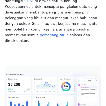
dan fungsi 
CRM
 di bawah satu bumbung. 
Keupayaannya untuk mencipta pangkalan data yang 
disesuaikan membantu pengguna membina profil 
pelanggan yang khusus dan menguruskan hubungan 
dengan cekap. Selain itu, alat kerjasama masa nyata 
membolehkan komunikasi lancar antara pasukan, 
memastikan semua 
pemegang taruh
 selaras dan 
dimaklumkan.