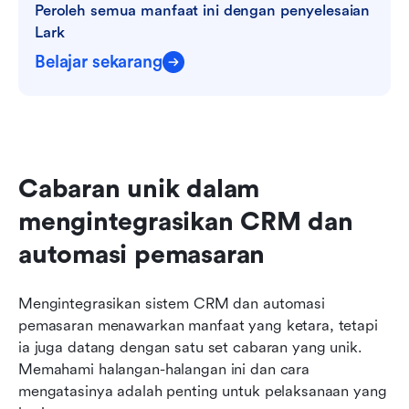
Peroleh semua manfaat ini dengan penyelesaian 
Lark
Belajar sekarang
Cabaran unik dalam 
mengintegrasikan CRM dan 
automasi pemasaran
Mengintegrasikan sistem CRM dan automasi 
pemasaran menawarkan manfaat yang ketara, tetapi 
ia juga datang dengan satu set cabaran yang unik. 
Memahami halangan-halangan ini dan cara 
mengatasinya adalah penting untuk pelaksanaan yang 