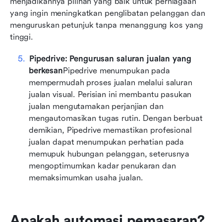
menjadikannya pilihan yang baik untuk perniagaan 
yang ingin meningkatkan penglibatan pelanggan dan 
menguruskan petunjuk tanpa menanggung kos yang 
tinggi.
Pipedrive: Pengurusan saluran jualan yang 
berkesan
Pipedrive menumpukan pada 
mempermudah proses jualan melalui saluran 
jualan visual. Perisian ini membantu pasukan 
jualan mengutamakan perjanjian dan 
mengautomasikan tugas rutin. Dengan berbuat 
demikian, Pipedrive memastikan profesional 
jualan dapat menumpukan perhatian pada 
memupuk hubungan pelanggan, seterusnya 
mengoptimumkan kadar penukaran dan 
memaksimumkan usaha jualan.
Apakah automasi pemasaran?