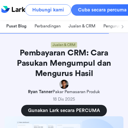
Hubungi kami
Cuba secara percuma
Pusat Blog
Perbandingan
Jualan & CRM
Pengurusan 
Jualan & CRM
Pembayaran CRM: Cara
Pasukan Mengumpul dan
Mengurus Hasil
Ryan Tanner
Pakar Pemasaran Produk
18 Dis 2025
Gunakan Lark secara PERCUMA
Apakah maksud sebenar pembayaran CRM
dalam jualan harian?