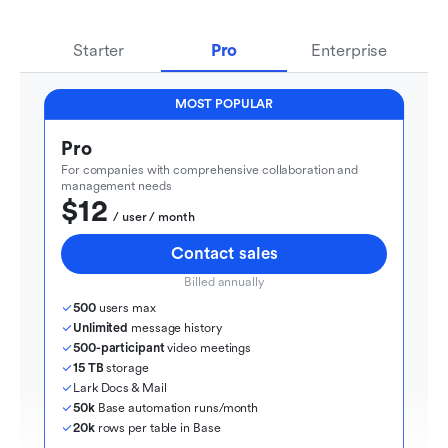
Starter
Pro
Enterprise
MOST POPULAR
Pro
For companies with comprehensive collaboration and 
management needs
$12
  / user / month
Contact sales
Billed annually
500
 users max
Unlimited
 message history
500-participant
 video meetings
15 TB
 storage
Lark Docs & Mail
50k
 Base automation runs/month
20k
 rows per table in Base