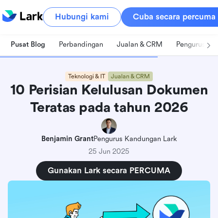
Hubungi kami
Cuba secara percuma
Pusat Blog
Perbandingan
Jualan & CRM
Pengurusan 
Teknologi & IT
Jualan & CRM
10 Perisian Kelulusan Dokumen
Teratas pada tahun 2026
Benjamin Grant
Pengurus Kandungan Lark
25 Jun 2025
Gunakan Lark secara PERCUMA