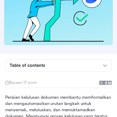
Bagaimanakah perisian kelulusan dokumen
berfungsi?
Manfaat alat aliran kerja kelulusan
Table of contents
Perkara yang perlu dicari dalam perisian
kelulusan
Bacaan 17 minit
Perisian aliran kerja kelulusan teratas sekilas
Perisian kelulusan dokumen membantu memformalkan 
pandang
dan mengautomasikan urutan langkah untuk 
10 perisian kelulusan dokumen teratas tahun
menyemak, meluluskan, dan memuktamadkan 
2026
dokumen. Mempunyai proses kelulusan yang teratur 