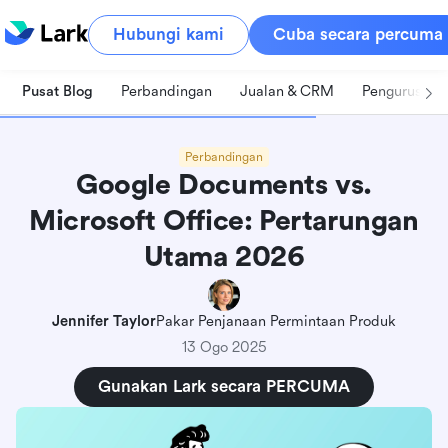
Hubungi kami
Cuba secara percuma
Pusat Blog
Perbandingan
Jualan & CRM
Pengurusan 
Perbandingan
Google Documents vs.
Microsoft Office: Pertarungan
Utama 2026
Jennifer Taylor
Pakar Penjanaan Permintaan Produk
13 Ogo 2025
Gunakan Lark secara PERCUMA