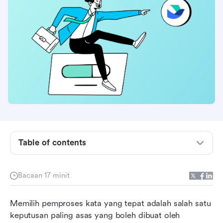
Apakah Google Documents dan Microsoft
Office?
Google Documents vs. Microsoft Office:
Perbandingan Ciri-ciri
Google Documents vs. Microsoft Office:
Perbandingan Harga
Table of contents
Google Documents vs. Microsoft Office:
Perbandingan Keselamatan dan Keserasian
Bacaan 17 minit
Google Documents vs. Microsoft Office: Had
dan keputusan akhir
Memilih pemproses kata yang tepat adalah salah satu 
keputusan paling asas yang boleh dibuat oleh 
Kenapa Lark menonjol sebagai alternatif terbaik