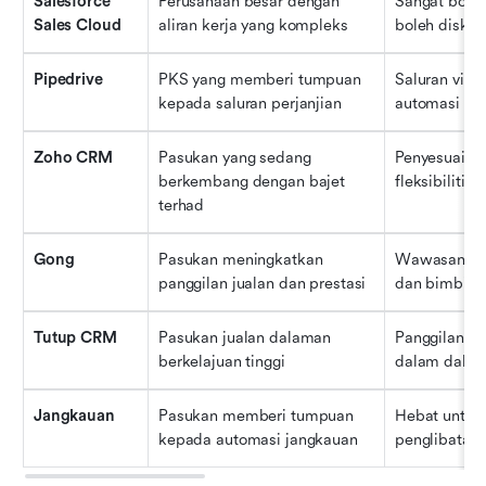
Salesforce 
Perusahaan besar dengan 
Sangat boleh
Sales Cloud
aliran kerja yang kompleks
boleh diskal
Pipedrive
PKS yang memberi tumpuan 
Saluran visua
kepada saluran perjanjian
automasi ya
Zoho CRM
Pasukan yang sedang 
Penyesuaian 
berkembang dengan bajet 
fleksibiliti a
terhad
Gong
Pasukan meningkatkan 
Wawasan pe
panggilan jualan dan prestasi
dan bimbing
Tutup CRM
Pasukan jualan dalaman 
Panggilan, e
berkelajuan tinggi
dalam dalam
Jangkauan
Pasukan memberi tumpuan 
Hebat untuk 
kepada automasi jangkauan
penglibatan 