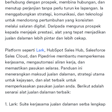
berhubung dengan prospek, membina hubungan, dan 
meningkatkan prestasi
menutup perjanjian tanpa perlu turun ke lapangan. Ia 
menggabungkan strategi, komunikasi, dan teknologi 
Proses jualan dalaman: Langkah demi langkah
untuk mendorong pertumbuhan yang konsisten 
Strategi jualan dalaman yang terbukti
melalui saluran digital. Daripada mengurus prospek 
kepada menjejak prestasi, alat yang tepat menjadikan 
Petua untuk meningkatkan prestasi jualan
jualan dalaman lebih pintar dan lebih cekap. 
dalaman
Platform seperti 
Lark
, HubSpot Sales Hub, Salesforce 
Masa depan jualan dalaman
Sales Cloud, dan Pipedrive membantu memperkemas 
Kesimpulan
kerjasama, mengautomasi aliran kerja, dan 
memastikan pasukan selaras. Panduan ini 
Soalan Lazim
menerangkan maksud jualan dalaman, strategi utama 
untuk kejayaan, dan alat terbaik untuk 
Bacaan berkaitan
memperkasakan pasukan jualan anda. Berikut adalah 
senarai alat jualan dalaman terbaik:
1. Lark: Suite kerjasama jualan dalaman serba lengkap