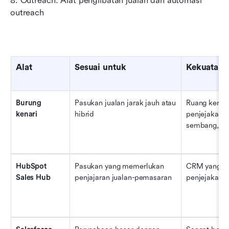
8. Outreach: Alat penglibatan jualan dan automasi 
outreach
Alat
Sesuai untuk
Kekuatan 
Burung 
Pasukan jualan jarak jauh atau 
Ruang kerja 
kenari
hibrid
penjejakan s
sembang, do
HubSpot 
Pasukan yang memerlukan 
CRM yang ku
Sales Hub
penjajaran jualan-pemasaran
penjejakan s