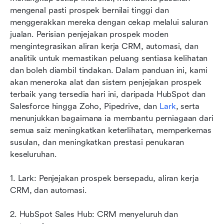
mengenal pasti prospek bernilai tinggi dan 
Amalan terbaik untuk penjejakan prospek yang
menggerakkan mereka dengan cekap melalui saluran 
berkesan
jualan. Perisian penjejakan prospek moden 
mengintegrasikan aliran kerja CRM, automasi, dan 
Mengapa penjejakan prospek itu penting
analitik untuk memastikan peluang sentiasa kelihatan 
Cabaran biasa dan cara mengatasinya
dan boleh diambil tindakan. Dalam panduan ini, kami 
akan meneroka alat dan sistem penjejakan prospek 
Kesimpulan
terbaik yang tersedia hari ini, daripada HubSpot dan 
Salesforce hingga Zoho, Pipedrive, dan 
Soalan Lazim
Lark
, serta 
menunjukkan bagaimana ia membantu perniagaan dari 
Bacaan berkaitan
semua saiz meningkatkan keterlihatan, memperkemas 
susulan, dan meningkatkan prestasi penukaran 
keseluruhan.
1. Lark: Penjejakan prospek bersepadu, aliran kerja 
CRM, dan automasi.
2. HubSpot Sales Hub: CRM menyeluruh dan 