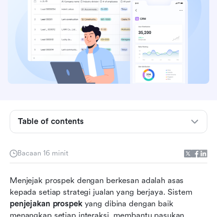
Table of contents
Gambaran pantas: Perisian penjejakan prospek
terbaik dan harga
Bacaan 16 minit
Apakah penjejakan petunjuk?
Menjejak prospek dengan berkesan adalah asas 
Bagaimana proses penjejakan prospek berfungsi
kepada setiap strategi jualan yang berjaya. Sistem 
Senarai penuh: Alat dan platform penjejakan
penjejakan prospek
 yang dibina dengan baik 
prospek teratas
menangkap setiap interaksi, membantu pasukan 