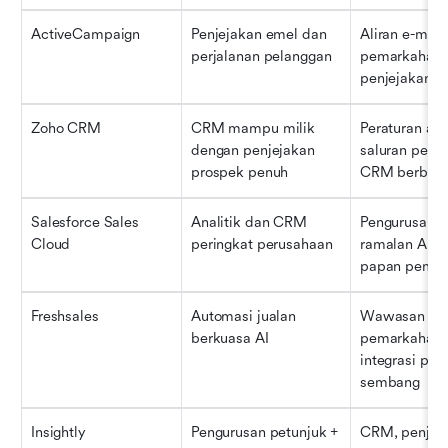
ActiveCampaign
Penjejakan emel dan 
Aliran e-mel 
perjalanan pelanggan
pemarkahan p
penjejakan 
Zoho CRM
CRM mampu milik 
Peraturan alir
dengan penjejakan 
saluran perjanj
prospek penuh
CRM berbilan
Salesforce Sales 
Analitik dan CRM 
Pengurusan p
Cloud
peringkat perusahaan
ramalan AI, l
papan pemu
Freshsales
Automasi jualan 
Wawasan Fred
berkuasa AI
pemarkahan p
integrasi pang
sembang
Insightly
Pengurusan petunjuk + 
CRM, penjejak