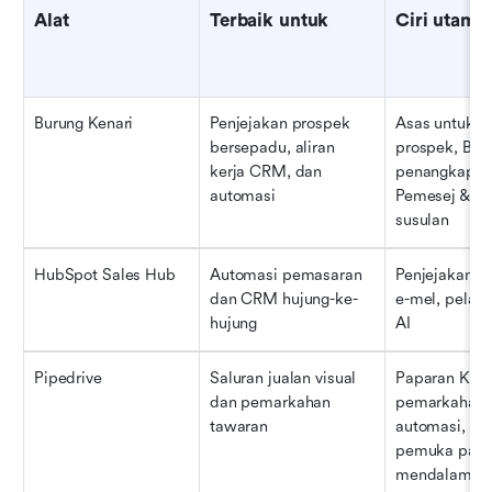
Alat
Terbaik untuk
Ciri utama
Burung Kenari
Penjejakan prospek 
Asas untuk p
bersepadu, aliran 
prospek, Bora
kerja CRM, dan 
penangkapan,
automasi
Pemesej & Ka
susulan
HubSpot Sales Hub
Automasi pemasaran 
Penjejakan sa
dan CRM hujung-ke-
e-mel, pelapo
hujung
AI
Pipedrive
Saluran jualan visual 
Paparan Kanb
dan pemarkahan 
pemarkahan p
tawaran
automasi, da
pemuka pand
mendalam