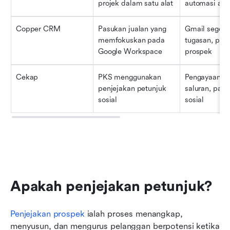
projek dalam satu alat
automasi alir
Copper CRM
Pasukan jualan yang 
Gmail segerak
memfokuskan pada 
tugasan, penj
Google Workspace
prospek
Cekap
PKS menggunakan 
Pengayaan ke
penjejakan petunjuk 
saluran, pand
sosial
sosial
Apakah penjejakan petunjuk?
Penjejakan prospek
 ialah proses menangkap, 
menyusun, dan mengurus pelanggan berpotensi ketika 