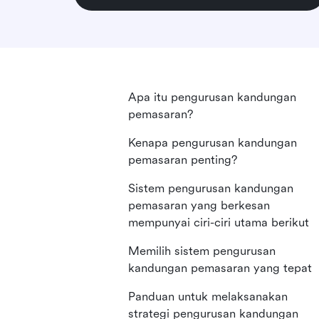
Apa itu pengurusan kandungan
pemasaran?
Kenapa pengurusan kandungan
pemasaran penting?
Sistem pengurusan kandungan
pemasaran yang berkesan
mempunyai ciri-ciri utama berikut
Memilih sistem pengurusan
kandungan pemasaran yang tepat
Panduan untuk melaksanakan
strategi pengurusan kandungan