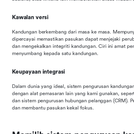
Kawalan versi
Kandungan berkembang dari masa ke masa. Mempunyai
dipercayai memastikan pasukan dapat menjejaki peruba
dan mengekalkan integriti kandungan. Ciri ini amat pe
menyumbang kepada satu kandungan.
Keupayaan integrasi
Dalam dunia yang ideal, sistem pengurusan kandungan 
dengan alat pemasaran lain yang kami gunakan, seperti 
dan sistem pengurusan hubungan pelanggan (CRM). Pe
dan membantu pasukan kekal fokus.