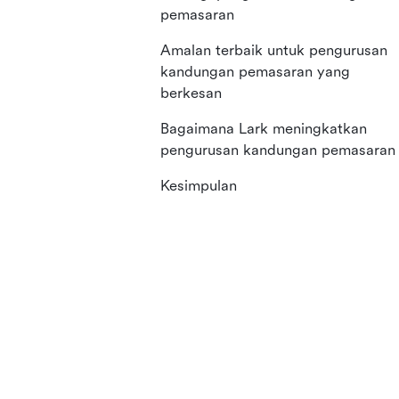
pemasaran
Amalan terbaik untuk pengurusan
kandungan pemasaran yang
berkesan
Bagaimana Lark meningkatkan
pengurusan kandungan pemasaran
Kesimpulan