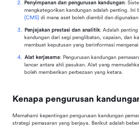
Penyimpanan dan pengurusan kandungan
: Sis
mengkategorikan kandungan adalah penting. Ini 
(CMS)
 di mana aset boleh diambil dan digunaka
Penjejakan prestasi dan analitik
: Adalah penting
kandungan dari segi penglibatan, capaian, dan k
membuat keputusan yang berinformasi mengenai
Alat kerjasama
: Pengurusan kandungan pemasar
lancar antara ahli pasukan. Alat yang memudahk
boleh memberikan perbezaan yang ketara.
Kenapa pengurusan kandungan
Memahami kepentingan pengurusan kandungan pemasa
strategi pemasaran yang berjaya. Berikut adalah beb