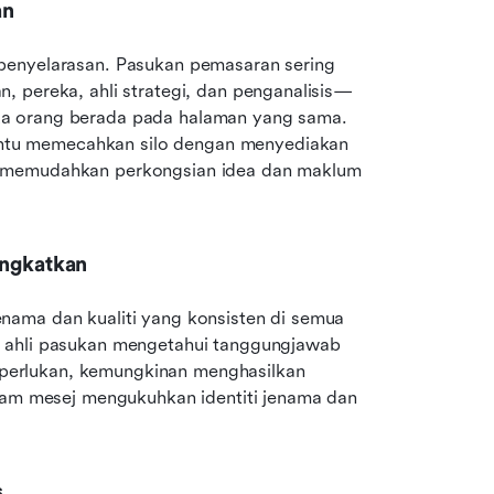
an
penyelarasan. Pasukan pemasaran sering 
, pereka, ahli strategi, dan penganalisis—
a orang berada pada halaman yang sama. 
tu memecahkan silo dengan menyediakan 
, memudahkan perkongsian idea dan maklum 
ingkatkan
ama dan kualiti yang konsisten di semua 
 ahli pasukan mengetahui tanggungjawab 
erlukan, kemungkinan menghasilkan 
alam mesej mengukuhkan identiti jenama dan 
s