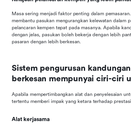
Masa sering menjadi faktor penting dalam pemasaran
membantu pasukan mengurangkan kelewatan dalam pe
pelancaran kempen tepat pada masanya. Apabila kandun
dengan jelas, pasukan boleh bekerja dengan lebih pan
pasaran dengan lebih berkesan.
Sistem pengurusan kandungan
berkesan mempunyai ciri-ciri 
Apabila mempertimbangkan alat dan penyelesaian untu
tertentu memberi impak yang ketara terhadap prestasi
Alat kerjasama