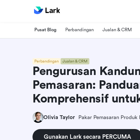
Pusat Blog
Perbandingan
Jualan & CRM
Perbandingan
Jualan & CRM
Pengurusan Kandu
Pemasaran: Pandua
Komprehensif untu
Olivia Taylor
Pakar Pemasaran Produk
Gunakan Lark secara PERCUMA