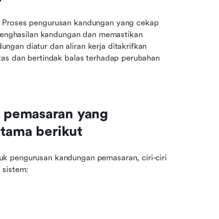
. Proses pengurusan kandungan yang cekap 
nghasilan kandungan dan memastikan 
gan diatur dan aliran kerja ditakrifkan 
tas dan bertindak balas terhadap perubahan 
 pemasaran yang 
utama berikut
k pengurusan kandungan pemasaran, ciri-ciri 
 sistem: