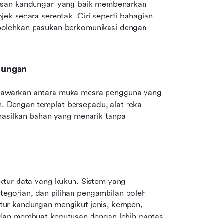
usan kandungan yang baik membenarkan 
k secara serentak. Ciri seperti bahagian 
olehkan pasukan berkomunikasi dengan 
dungan
awarkan antara muka mesra pengguna yang 
Dengan templat bersepadu, alat reka 
asilkan bahan yang menarik tanpa 
tur data yang kukuh. Sistem yang 
gorian, dan pilihan pengambilan boleh 
ur kandungan mengikut jenis, kempen, 
 dan membuat keputusan dengan lebih pantas.