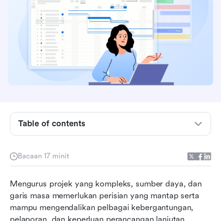
Apakah itu Microsoft Project?
Ciri utama Microsoft Project
Table of contents
Harga Microsoft Project
Kelebihan dan kekurangan Microsoft Project
Bacaan 17 minit
Mengapa pasukan mencari alternatif kepada
Mengurus projek yang kompleks, sumber daya, dan 
Microsoft Project
garis masa memerlukan perisian yang mantap serta 
Temui Lark: Alternatif moden kepada Microsoft
mampu mengendalikan pelbagai kebergantungan, 
Project
pelaporan, dan keperluan perancangan lanjutan. 