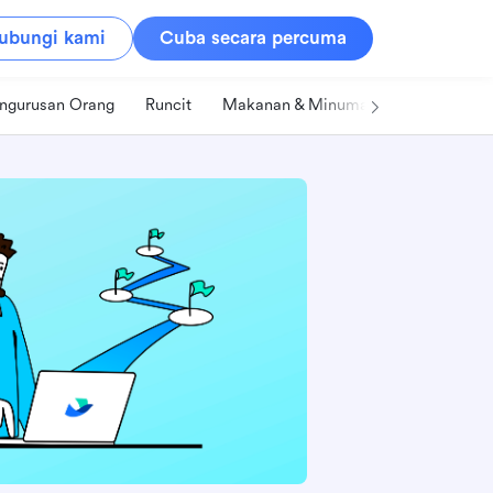
ubungi kami
Cuba secara percuma
ngurusan Orang
Runcit
Makanan & Minuman
Teknologi &