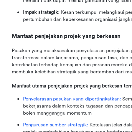
mereka tidak dapat melihat gambaran yang lebih
Impak strategik
: Kesan terkumpul melangkaui pe
pertumbuhan dan keberkesanan organisasi jangk
Manfaat penjejakan projek yang berkesan
Pasukan yang melaksanakan penyelesaian penjejakan 
transformasi dalam kerjasama, pengurusan fasa, dan p
keterlihatan terhadap kemajuan dan peranan mereka da
membuka kelebihan strategik yang bertambah dari ma
Manfaat utama penjejakan projek yang berkesan ter
Penyelarasan pasukan yang dipertingkatkan:
 Sem
bekerjasama dalam konteks tugasan dan pencapa
boleh mengganggu momentum
Pengurusan sumber strategik:
 Ketelusan jelas da
projek membolehkan keputusan yang berinformas