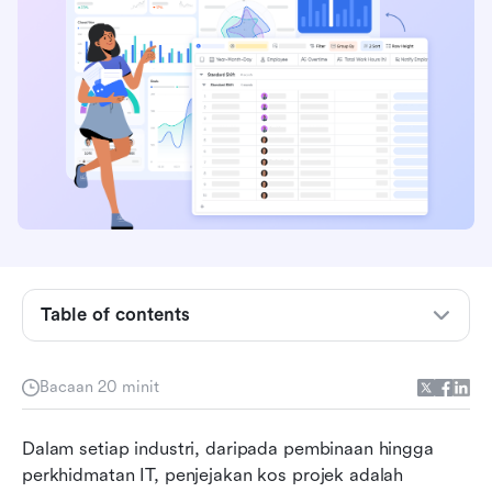
Apakah penjejakan kos projek?
Mengapa penjejakan kos projek penting
Table of contents
Langkah utama dalam penjejakan kos projek
(bahagian panduan)
Bacaan 20 minit
A preview ringkas tentang perisian penjejakan
Dalam setiap industri, daripada pembinaan hingga 
kos terbaik
perkhidmatan IT, penjejakan kos projek adalah 