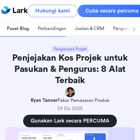
Hubungi kami
Cuba secara percuma
Pusat Blog
Perbandingan
Jualan & CRM
Pengurusan 
Pengurusan Projek
Penjejakan Kos Projek untuk
Pasukan & Pengurus: 8 Alat
Terbaik
Ryan Tanner
Pakar Pemasaran Produk
24 Dis 2025
Gunakan Lark secara PERCUMA