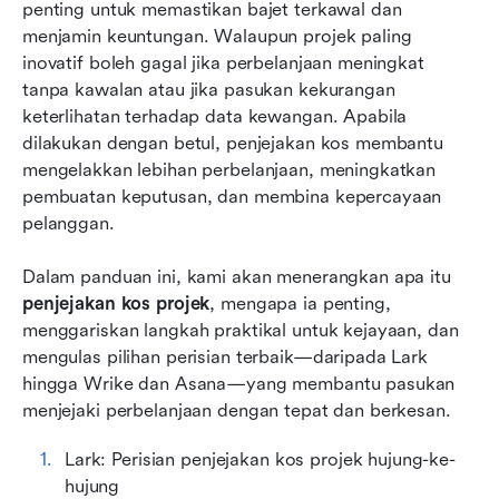
8 Perisian penjejakan kos projek terbaik yang
penting untuk memastikan bajet terkawal dan 
dikaji
menjamin keuntungan. Walaupun projek paling 
inovatif boleh gagal jika perbelanjaan meningkat 
Bagaimana memilih sistem penjejakan kos
tanpa kawalan atau jika pasukan kekurangan 
projek yang tepat
keterlihatan terhadap data kewangan. Apabila 
dilakukan dengan betul, penjejakan kos membantu 
Kesimpulan
mengelakkan lebihan perbelanjaan, meningkatkan 
Soalan Lazim
pembuatan keputusan, dan membina kepercayaan 
pelanggan.
Bacaan berkaitan
Dalam panduan ini, kami akan menerangkan apa itu 
penjejakan kos projek
, mengapa ia penting, 
menggariskan langkah praktikal untuk kejayaan, dan 
mengulas pilihan perisian terbaik—daripada Lark 
hingga Wrike dan Asana—yang membantu pasukan 
menjejaki perbelanjaan dengan tepat dan berkesan.
Lark: Perisian penjejakan kos projek hujung-ke-
hujung