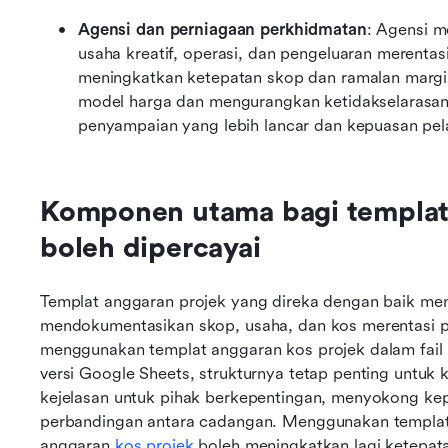
Agensi dan perniagaan perkhidmatan
: Agensi 
usaha kreatif, operasi, dan pengeluaran merentasi
meningkatkan ketepatan skop dan ramalan marg
model harga dan mengurangkan ketidakselarasan 
penyampaian yang lebih lancar dan kepuasan pel
Komponen utama bagi templat 
boleh dipercayai
Templat anggaran projek yang direka dengan baik m
mendokumentasikan skop, usaha, dan kos merentasi pe
menggunakan templat anggaran kos projek dalam fail 
versi Google Sheets, strukturnya tetap penting untuk
kejelasan untuk pihak berkepentingan, menyokong ke
perbandingan antara cadangan. Menggunakan templat 
anggaran 
kos projek
 boleh meningkatkan lagi ketepat