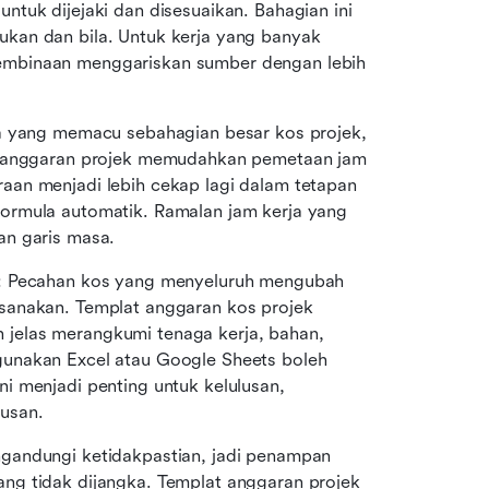
tuk dijejaki dan disesuaikan. Bahagian ini 
kan dan bila. Untuk kerja yang banyak 
mbinaan menggariskan sumber dengan lebih 
ma yang memacu sebahagian besar kos projek, 
t anggaran projek memudahkan pemetaan jam 
an menjadi lebih cekap lagi dalam tetapan 
ormula automatik. Ramalan jam kerja yang 
an garis masa.
: Pecahan kos yang menyeluruh mengubah 
sanakan. Templat anggaran kos projek 
elas merangkumi tenaga kerja, bahan, 
peralatan, dan kos overhed. Pasukan yang menggunakan Excel atau Google Sheets boleh 
ni menjadi penting untuk kelulusan, 
usan.
ngandungi ketidakpastian, jadi penampan 
g tidak dijangka. Templat anggaran projek 