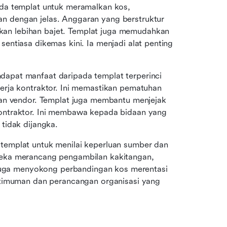
da templat untuk meramalkan kos, 
 dengan jelas. Anggaran yang berstruktur 
membantu mereka mengurus skop dan mengelakkan lebihan bajet. Templat juga memudahkan 
entiasa dikemas kini. Ia menjadi alat penting 
dapat manfaat daripada templat terperinci 
rja kontraktor. Ini memastikan pematuhan 
an vendor. Templat juga membantu menjejak 
ntraktor. Ini membawa kepada bidaan yang 
tidak dijangka.
: Pasukan operasi menggunakan templat untuk menilai keperluan sumber dan 
ka merancang pengambilan kakitangan, 
 juga menyokong perbandingan kos merentasi 
ptimuman dan perancangan organisasi yang 