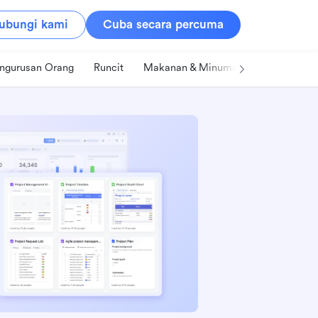
ubungi kami
Cuba secara percuma
ngurusan Orang
Runcit
Makanan & Minuman
Teknologi &