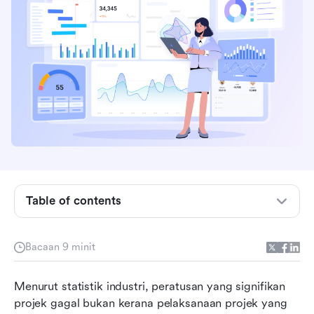
Apakah permulaan projek?
Permulaan projek vs. perancangan projek:
apakah perbezaannya?
Kepentingan fasa permulaan projek
Langkah teras dalam proses permulaan projek
Analisis mendalam: Komponen penting dalam
Table of contents
piagam projek
Memodenkan permulaan projek anda dengan
Bacaan 9 minit
Lark
Kesilapan biasa yang perlu dielakkan semasa
Menurut statistik industri, peratusan yang signifikan 
permulaan
projek gagal bukan kerana pelaksanaan projek yang 