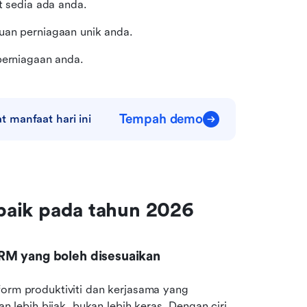
t sedia ada anda.
luan perniagaan unik anda.
perniagaan anda.
Tempah demo
 manfaat hari ini
erbaik pada tahun 2026
CRM yang boleh disesuaikan
form produktiviti dan kerjasama yang 
ebih bijak, bukan lebih keras. Dengan ciri 