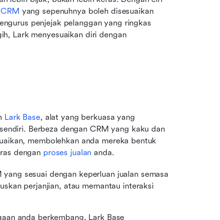
 
CRM
 yang sepenuhnya boleh disesuaikan 
ngurus penjejak pelanggan yang ringkas 
h, Lark menyesuaikan diri dengan 
h 
Lark Base
, alat yang berkuasa yang 
endiri. Berbeza dengan CRM yang kaku dan 
telah dibina, Lark Base adalah sepenuhnya boleh disesuaikan, membolehkan anda mereka bentuk 
aras dengan 
proses jualan
 anda.
 yang sesuai dengan keperluan jualan semasa 
skan perjanjian, atau memantau interaksi 
agaan anda berkembang, Lark Base 