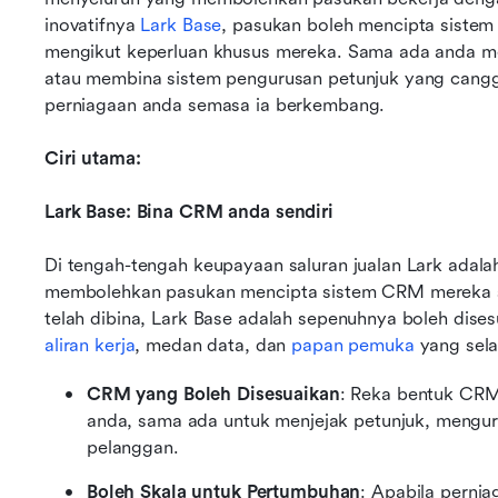
inovatifnya 
Lark Base
, pasukan boleh mencipta sistem
mengikut keperluan khusus mereka. Sama ada anda me
atau membina sistem pengurusan petunjuk yang canggi
perniagaan anda semasa ia berkembang.
Ciri utama:
Lark Base: Bina CRM anda sendiri
Di tengah-tengah keupayaan saluran jualan Lark adala
membolehkan pasukan mencipta sistem CRM mereka s
aliran kerja
, medan data, dan 
papan pemuka
 yang sel
CRM yang Boleh Disesuaikan
: Reka bentuk CRM
anda, sama ada untuk menjejak petunjuk, menguru
pelanggan.
Boleh Skala untuk Pertumbuhan
: Apabila perni