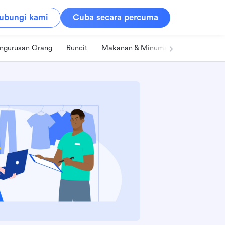
ubungi kami
Cuba secara percuma
ngurusan Orang
Runcit
Makanan & Minuman
Teknologi &