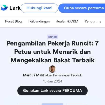
Hubungi kami
Cuba secara percuma
Pusat Blog
Perbandingan
Jualan & CRM
Pengurusan 
Runcit
Pengambilan Pekerja Runcit: 7
Petua untuk Menarik dan
Mengekalkan Bakat Terbaik
Marcus Mak
Pakar Pemasaran Produk
15 Jan 2024
Gunakan Lark secara PERCUMA