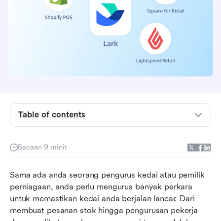
Table of contents
Apa itu sistem pengurusan runcit?
Bacaan 9 minit
Adakah anda perlu menggunakan RMS?
Sama ada anda seorang pengurus kedai atau pemilik 
Apa yang menjadikan RMS yang baik?
perniagaan, anda perlu mengurus banyak perkara 
untuk memastikan kedai anda berjalan lancar. Dari 
4 RMS Teratas
membuat pesanan stok hingga pengurusan pekerja 