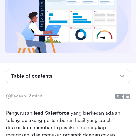
Sebelum memulakan: Apakah itu petunjuk
jualan?
Jenis petunjuk jualan yang digunakan dalam
saluran Salesforce
Ciri pengurusan petunjuk utama Salesforce
Table of contents
yang menjadi kepercayaan pasukan
Proses pengurusan petunjuk Salesforce
Bacaan 12 minit
diterangkan langkah demi langkah
Pengurusan 
Amalan terbaik pengurusan petunjuk Salesforce
lead Salesforce
 yang berkesan adalah 
tulang belakang pertumbuhan hasil yang boleh 
Cabaran dan kekurangan pengurusan petunjuk
diramalkan, membantu pasukan menangkap, 
Salesforce
mengesan, dan menukar prospek dengan cekap. 