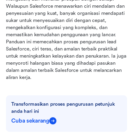
Walaupun Salesforce menawarkan ciri mendalam dan 
Pengurusan petunjuk yang direka semula:
penyesuaian yang kuat, banyak organisasi mendapati 
Bagaimana Lark mengatasi Salesforce
sukar untuk menyesuaikan diri dengan cepat, 
mengekalkan konfigurasi yang kompleks, dan 
Salesforce vs Lark: Perbandingan ciri untuk
memastikan kemudahan penggunaan yang lancar. 
pengurusan petunjuk
Panduan ini memecahkan proses pengurusan lead 
Kesimpulan
Salesforce, ciri teras, dan amalan terbaik praktikal 
untuk meningkatkan kelayakan dan penukaran. Ia juga 
Soalan Lazim
menyoroti halangan biasa yang dihadapi pasukan 
dalam amalan terbaik Salesforce untuk melancarkan 
Bacaan berkaitan
aliran kerja. 
Transformasikan proses pengurusan petunjuk 
anda hari ini
Cuba sekarang