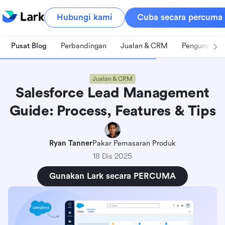
Hubungi kami
Cuba secara percuma
Pusat Blog
Perbandingan
Jualan & CRM
Pengurusan 
Jualan & CRM
Salesforce Lead Management
Guide: Process, Features & Tips
Ryan Tanner
Pakar Pemasaran Produk
18 Dis 2025
Gunakan Lark secara PERCUMA