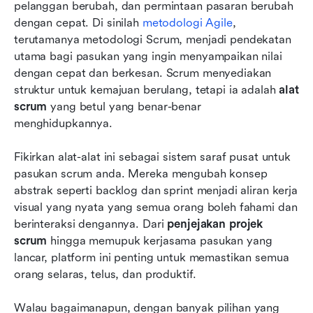
10 alat scrum terbaik untuk pasukan pada tahun
pelanggan berubah, dan permintaan pasaran berubah 
2026
dengan cepat. Di sinilah 
metodologi Agile
, 
terutamanya metodologi Scrum, menjadi pendekatan 
Cabaran biasa yang dihadapi oleh perniagaan
utama bagi pasukan yang ingin menyampaikan nilai 
dengan alat scrum
dengan cepat dan berkesan. Scrum menyediakan 
struktur untuk kemajuan berulang, tetapi ia adalah 
Kesimpulan
alat 
scrum
 yang betul yang benar-benar 
Soalan Lazim
menghidupkannya.
Bacaan berkaitan
Fikirkan alat-alat ini sebagai sistem saraf pusat untuk 
pasukan scrum anda. Mereka mengubah konsep 
abstrak seperti backlog dan sprint menjadi aliran kerja 
visual yang nyata yang semua orang boleh fahami dan 
berinteraksi dengannya. Dari 
penjejakan projek 
scrum
 hingga memupuk kerjasama pasukan yang 
lancar, platform ini penting untuk memastikan semua 
orang selaras, telus, dan produktif.
Walau bagaimanapun, dengan banyak pilihan yang 