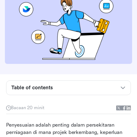
Apakah alat scrum?
Table of contents
Perkara yang perlu dicari dalam alat scrum
untuk perniagaan?
Bacaan 20 minit
Kenapa perniagaan harus menggunakan alat
Penyesuaian adalah penting dalam persekitaran 
scrum
perniagaan di mana projek berkembang, keperluan 