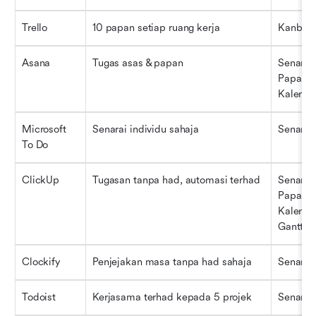
Trello
10 papan setiap ruang kerja
Kanban
Asana
Tugas asas & papan
Senarai, 
Papan, 
Kalenda
Microsoft 
Senarai individu sahaja
Senarai
To Do
ClickUp
Tugasan tanpa had, automasi terhad
Senarai, 
Papan, 
Kalendar
Gantt
Clockify
Penjejakan masa tanpa had sahaja
Senarai
Todoist
Kerjasama terhad kepada 5 projek
Senarai