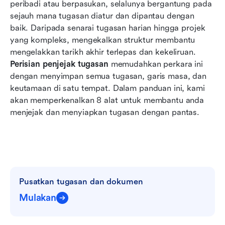
peribadi atau berpasukan, selalunya bergantung pada 
8 alat penjejak tugasan terbaik untuk
sejauh mana tugasan diatur dan dipantau dengan 
produktiviti
baik. Daripada senarai tugasan harian hingga projek 
yang kompleks, mengekalkan struktur membantu 
Faedah menggunakan penjejak tugasan dalam
mengelakkan tarikh akhir terlepas dan kekeliruan. 
kerja harian
Perisian penjejak tugasan
 memudahkan perkara ini 
dengan menyimpan semua tugasan, garis masa, dan 
Kes penggunaan penjejak tugas mengikut
keutamaan di satu tempat. Dalam panduan ini, kami 
industri
akan memperkenalkan 8 alat untuk membantu anda 
Petua untuk memilih penjejak tugasan yang
menjejak dan menyiapkan tugasan dengan pantas.
sesuai
Kesimpulan
Soalan Lazim
Bacaan berkaitan
Pusatkan tugasan dan dokumen
Mulakan