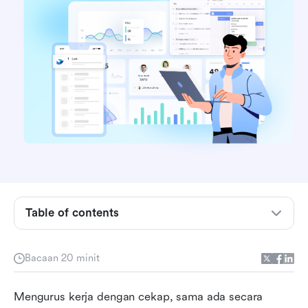
Mengapa penjejak tugasan penting untuk
Table of contents
pasukan dan individu
Ciri utama aplikasi penjejak tugasan terbaik
Bacaan 20 minit
Jadual perbandingan alat perisian penjejak
Mengurus kerja dengan cekap, sama ada secara 
tugasan