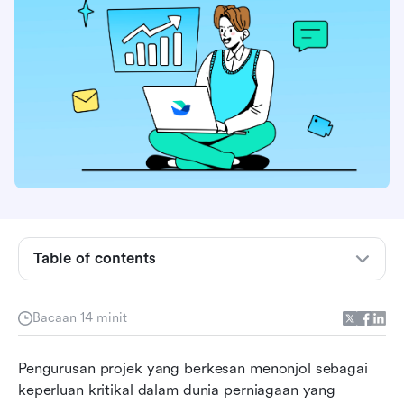
Apakah perisian penjejakan projek agile?
Table of contents
Manfaat menggunakan perisian penjejakan
projek agile
Bacaan 14 minit
Perisian penjejakan projek agile terbaik dengan
Pengurusan projek yang berkesan menonjol sebagai 
sekilas pandang
keperluan kritikal dalam dunia perniagaan yang 