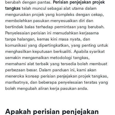
Ulasan mendalam mengenai 8 perisian
berubah dengan pantas. 
Perisian penjejakan projek 
penjejakan projek agile teratas
tangkas
 telah muncul sebagai alat utama dalam 
menguruskan projek yang kompleks dengan cekap, 
Memilih perisian penjejakan projek agile yang
membolehkan pasukan menyesuaikan diri dan 
sesuai untuk anda
bertindak balas terhadap permintaan yang berubah. 
Penyelesaian perisian ini memudahkan kerjasama 
Kesimpulan
tanpa halangan, kemas kini masa nyata, dan 
Soalan Lazim
komunikasi yang dipertingkatkan, yang penting untuk 
menghasilkan keputusan berkualiti. Apabila syarikat 
Bacaan berkaitan
semakin mengamalkan metodologi tangkas, 
memahami alat terbaik yang tersedia boleh membuat 
perbezaan besar. Dalam panduan ini, kami akan 
meneroka konsep perisian penjejakan projek tangkas, 
manfaatnya, dan beberapa penyelesaian teratas yang 
boleh mengubah aliran kerja pasukan anda.
Apakah perisian penjejakan 