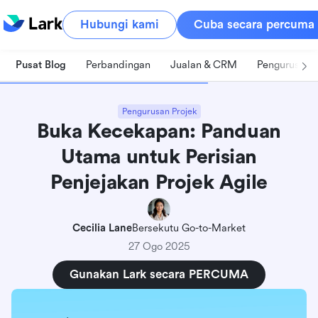
Hubungi kami
Cuba secara percuma
Pusat Blog
Perbandingan
Jualan & CRM
Pengurusan 
Pengurusan Projek
Buka Kecekapan: Panduan
Utama untuk Perisian
Penjejakan Projek Agile
Cecilia Lane
Bersekutu Go-to-Market
27 Ogo 2025
Gunakan Lark secara PERCUMA