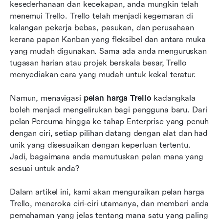
kesederhanaan dan kecekapan, anda mungkin telah 
menemui Trello. Trello telah menjadi kegemaran di 
Perbandingan Trello dengan pesaing: Bagaimana
kalangan pekerja bebas, pasukan, dan perusahaan 
Trello menonjol?
kerana papan Kanban yang fleksibel dan antara muka 
Mencari alternatif Trello? Lark adalah pilihan
yang mudah digunakan. Sama ada anda menguruskan 
yang hebat
tugasan harian atau projek berskala besar, Trello 
menyediakan cara yang mudah untuk kekal teratur.
Kos tersembunyi dan memaksimumkan nilai
dalam Trello
Namun, menavigasi 
pelan harga Trello
 kadangkala 
boleh menjadi mengelirukan bagi pengguna baru. Dari 
Memilih pelan Trello terbaik
pelan Percuma hingga ke tahap Enterprise yang penuh 
Kesimpulan
dengan ciri, setiap pilihan datang dengan alat dan had 
unik yang disesuaikan dengan keperluan tertentu. 
Trello Soalan Lazim Harga
Jadi, bagaimana anda memutuskan pelan mana yang 
sesuai untuk anda?
Bacaan berkaitan
Dalam artikel ini, kami akan menguraikan pelan harga 
Trello, meneroka ciri-ciri utamanya, dan memberi anda 
pemahaman yang jelas tentang mana satu yang paling 