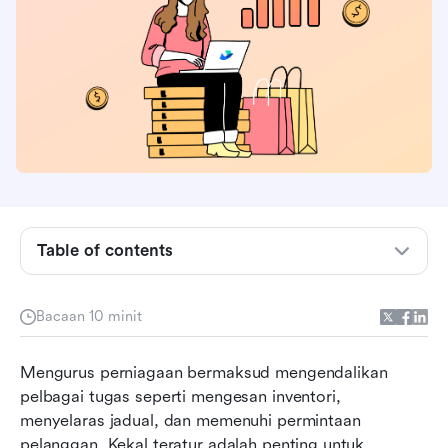
Table of contents
Perkara yang perlu dipertimbangkan semasa
memilih perisian pengurusan tugas percuma
Bacaan 10 minit
5 perisian pengurusan tugas percuma teratas
Mengurus perniagaan bermaksud mengendalikan 
secara ringkas
pelbagai tugas seperti mengesan inventori, 
5 perisian pengurusan tugas percuma terbaik
menyelaras jadual, dan memenuhi permintaan 
pada tahun 2026
pelanggan. Kekal teratur adalah penting untuk 