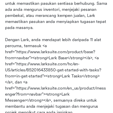
untuk memastikan pasukan sentiasa berhubung. Sama 
ada anda mengurus inventori, menjejaki pesanan 
pembekal, atau merancang kempen jualan, Lark 
memastikan pasukan anda menyiapkan tugasan tepat 
pada masanya. 
Dengan Lark, anda mendapat lebih daripada 11 alat 
percuma, termasuk <a 
href="https://www.larksuite.com/product/base?
from=navbar"><strong>Lark Base</strong></a>, <a 
href="https://www.larksuite.com/hc/en-
US/articles/852016433850-get-started-with-tasks?
from=in-get-started"><strong>Lark Tasks</strong>
</a>, dan <a 
href="https://www.larksuite.com/en_us/product/mess
enger?from=navbar"><strong>Lark 
Messenger</strong></a>, semuanya direka untuk 
membantu anda menjejaki tugasan dan mengurus 
projek mengikut cara anda inginkan.