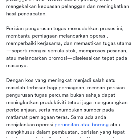
mengekalkan kepuasan pelanggan dan meningkatkan 
Kenapa perisian pengurusan tugasan penting
hasil pendapatan.
untuk pasukan anda
Perisian pengurusan tugas memudahkan proses ini, 
Kesimpulan
membantu perniagaan melancarkan operasi, 
Soalan Lazim
memperbaiki kerjasama, dan memastikan tugas utama
—seperti mengisi semula stok, memproses pesanan, 
Bacaan berkaitan
atau melancarkan promosi—diselesaikan tepat pada 
masanya.
Dengan kos yang meningkat menjadi salah satu 
masalah terbesar bagi perniagaan, mencari perisian 
pengurusan tugas percuma bukan sahaja dapat 
meningkatkan produktiviti tetapi juga mengurangkan 
perbelanjaan, serta menumpukan sumber pada 
matlamat perniagaan teras. Sama ada anda 
menjalankan operasi 
peruncitan atau borong
 atau 
mengkhusus dalam pembuatan, perisian yang tepat 