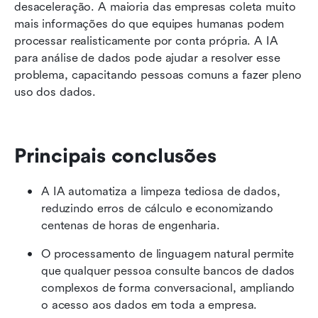
Quais são os diferentes tipos de análise de
desaceleração. A maioria das empresas coleta muito 
dados com IA?
mais informações do que equipes humanas podem 
processar realisticamente por conta própria. A IA 
Ferramentas de IA para análise de dados
para análise de dados pode ajudar a resolver esse 
problema, capacitando pessoas comuns a fazer pleno 
Quais são os benefícios da análise de dados
uso dos dados.
com IA?
Considerações finais
Perguntas frequentes
Principais conclusões
Leitura relacionada
A IA automatiza a limpeza tediosa de dados, 
reduzindo erros de cálculo e economizando 
centenas de horas de engenharia.
O processamento de linguagem natural permite 
que qualquer pessoa consulte bancos de dados 
complexos de forma conversacional, ampliando 
o acesso aos dados em toda a empresa.