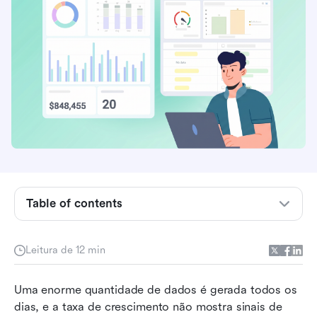
Principais conclusões
Table of contents
O que é IA para análise de dados?
Leitura de 12 min
Como a IA pode ser utilizada em diferentes
etapas do fluxo de trabalho de análise de
Uma enorme quantidade de dados é gerada todos os 
dados?
dias, e a taxa de crescimento não mostra sinais de 