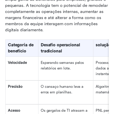
pequenas. A tecnologia tem o potencial de remodelar 
completamente as operações internas, aumentar as 
margens financeiras e até alterar a forma como os 
membros da equipe interagem com informações 
digitais diariamente.
Categoria de 
Desafio operacional 
solução 
benefício
tradicional
Velocidade
Esperando semanas pelos 
Processand
relatórios em lote.
dados ao vi
instantane
Precisão
O cansaço humano leva a 
Algoritmos
erros em planilhas.
matemática
Acesso
Os gargalos de TI atrasam a 
PNL permit