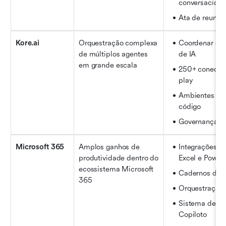
conversaciona
Ata de reuniã
Kore.ai
Orquestração complexa 
Coordenar e ge
de múltiplos agentes 
de IA
em grande escala
250+ conector
play
Ambientes se
código
Governança ce
Microsoft 365
Amplos ganhos de 
Integrações na
produtividade dentro do 
Excel e Power
ecossistema Microsoft 
Cadernos do C
365
Orquestração 
Sistema de Con
Copiloto