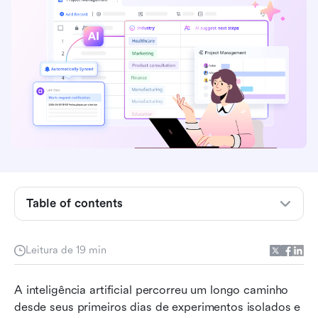
Minhas 3 principais escolhas
Table of contents
O que é Enterprise IA?
Leitura de 19 min
O que é uma solução de Enterprise IA?
Principais soluções de Enterprise em IA em
A inteligência artificial percorreu um longo caminho 
resumo
desde seus primeiros dias de experimentos isolados e 