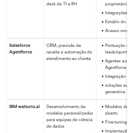
desk de TI e RH
proprietário
Integrações p
Estúdio do Ag
Acesso omnic
Salesforce 
CRM, previsão de 
Pontuação de 
Agentforce
receita e automação do 
leads/oportun
atendimento ao cliente
Agentes autôn
Agentforce
Integração co
soluções avan
generativa
IBM watsonx.ai
Desenvolvimento de 
Modelos de ba
modelos personalizados 
aberto
para equipes de ciência 
Fine-tuning d
de dados
Implantação fl