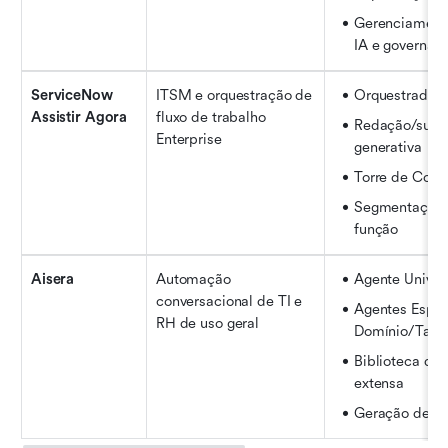
Gerenciamento
IA e governan
ServiceNow 
ITSM e orquestração de 
Orquestrador 
Assistir Agora
fluxo de trabalho 
Redação/sumar
Enterprise
generativa
Torre de Contr
Segmentação 
função
Aisera
Automação 
Agente Univer
conversacional de TI e 
Agentes Espec
RH de uso geral
Domínio/Tare
Biblioteca de 
extensa
Geração de t