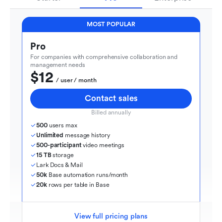
MOST POPULAR
Pro
For companies with comprehensive collaboration and 
management needs
$12
  / user / month
Contact sales
Billed annually
500
 users max
Unlimited
 message history
500-participant
 video meetings
15 TB
 storage
Lark Docs & Mail
50k
 Base automation runs/month
20k
 rows per table in Base
View full pricing plans