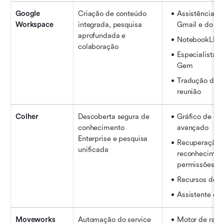
Google 
Criação de conteúdo 
Assistência in
Workspace
integrada, pesquisa 
Gmail e do Do
aprofundada e 
NotebookLM
colaboração
Especialistas
Gem
Tradução de l
reunião
Colher
Descoberta segura de 
Gráfico de co
conhecimento 
avançado
Enterprise e pesquisa 
Recuperação 
unificada
reconheciment
permissões
Recursos de i
Assistente de 
Moveworks
Automação do service 
Motor de racio