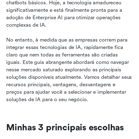
chatbots básicos. Hoje, a tecnologia amadureceu 
Top 10 soluções de Enterprise em IA
significativamente e está finalmente pronta para a 
Como selecionamos e avaliamos softwares em
adoção de Enterprise AI para otimizar operações 
nossas análises
complexas de IA.
Quais são os principais benefícios das soluções
No entanto, à medida que as empresas correm para 
de Enterprise em IA?
integrar essas tecnologias de IA, rapidamente fica 
claro que nem todas as ferramentas são criadas 
Como escolher uma solução de Enterprise em
iguais. Este guia abrangente abordará como navegar 
IA
nesse mercado saturado explorando as principais 
Considerações finais sobre soluções de
soluções disponíveis atualmente. Vamos detalhar seus 
Enterprise em IA
recursos principais, vantagens, desvantagens e 
preços para ajudar você a selecionar e implementar 
FAQs sobre soluções de Enterprise em IA
soluções de IA para o seu negócio.
Leitura relacionada
Minhas 3 principais escolhas