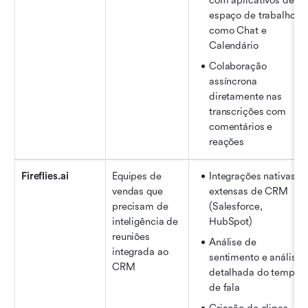
com aplicativos de 
espaço de trabalho 
como Chat e 
Calendário
Colaboração 
assíncrona 
diretamente nas 
transcrições com 
comentários e 
reações
Fireflies.ai
Equipes de 
Integrações nativas 
vendas que 
extensas de CRM 
precisam de 
(Salesforce, 
inteligência de 
HubSpot)
reuniões 
Análise de 
integrada ao 
sentimento e análise 
CRM
detalhada do tempo 
de fala