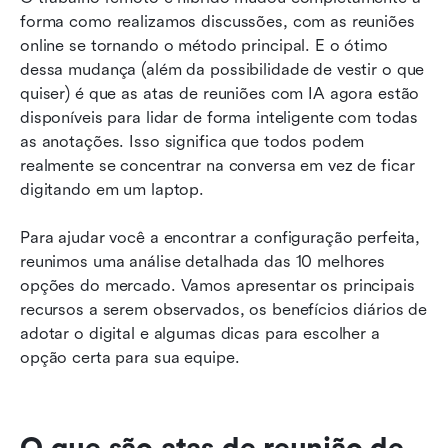
forma como realizamos discussões, com as reuniões 
Top 10 soluções de atas de reuniões com IA em
online se tornando o método principal. E o ótimo 
2026
dessa mudança (além da possibilidade de vestir o que 
quiser) é que as atas de reuniões com IA agora estão 
Como selecionamos e testamos soluções de
disponíveis para lidar de forma inteligente com todas 
ata de reunião com IA
as anotações. Isso significa que todos podem 
realmente se concentrar na conversa em vez de ficar 
Quais são os benefícios das atas de reunião
digitando em um laptop.
com IA?
Como escolher uma solução de ata de reunião
Para ajudar você a encontrar a configuração perfeita, 
com IA
reunimos uma análise detalhada das 10 melhores 
opções do mercado. Vamos apresentar os principais 
Como gerar atas de reunião de IA a partir de
recursos a serem observados, os benefícios diários de 
uma gravação ou transcrição
adotar o digital e algumas dicas para escolher a 
opção certa para sua equipe.
Considerações finais sobre a solução de atas
de reunião com IA
Perguntas frequentes
O que são atas de reunião de 