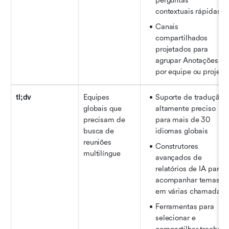
perguntas 
contextuais rápidas
Canais 
compartilhados 
projetados para 
agrupar Anotações 
por equipe ou projeto
tl;dv
Equipes 
Suporte de tradução 
globais que 
altamente preciso 
precisam de 
para mais de 30 
busca de 
idiomas globais
reuniões 
Construtores 
multilíngue
avançados de 
relatórios de IA para 
acompanhar temas 
em várias chamadas
Ferramentas para 
selecionar e 