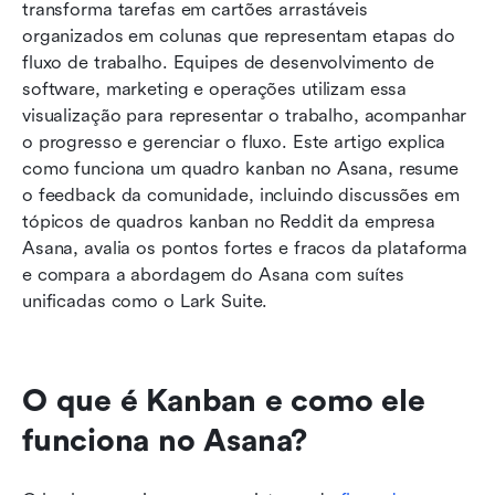
transforma tarefas em cartões arrastáveis 
Asana
organizados em colunas que representam etapas do 
fluxo de trabalho. Equipes de desenvolvimento de 
Usando quadros kanban do Asana para
software, marketing e operações utilizam essa 
diferentes equipes e cenários
visualização para representar o trabalho, acompanhar 
Visão geral dos preços do Asana: planos,
o progresso e gerenciar o fluxo. Este artigo explica 
custos e o que você recebe
como funciona um quadro kanban no Asana, resume 
o feedback da comunidade, incluindo discussões em 
Avaliando o Asana em quadros kanban: pontos
tópicos de quadros kanban no Reddit da empresa 
fortes e limitações
Asana, avalia os pontos fortes e fracos da plataforma 
e compara a abordagem do Asana com suítes 
Lark: Uma abordagem mais inteligente para
unificadas como o Lark Suite.
quadros Kanban
Conclusão
O que é Kanban e como ele 
Perguntas frequentes
funciona no Asana?
Leitura relacionada