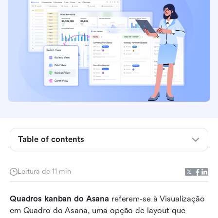
Table of contents
O que é Kanban e como ele funciona no Asana?
Leitura de 11 min
Componentes principais de um quadro kanban
no Asana
Quadros kanban do Asana
 referem-se à Visualização 
em Quadro do Asana, uma opção de layout que 
Como criar e configurar um quadro kanban no