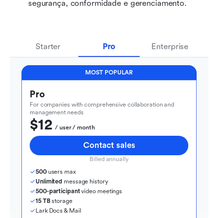
segurança, conformidade e gerenciamento.
Starter
Pro
Enterprise
MOST POPULAR
Pro
For companies with comprehensive collaboration and 
management needs
$12
  / user / month
Contact sales
Billed annually
500
 users max
Unlimited
 message history
500-participant
 video meetings
15 TB
 storage
Lark Docs & Mail