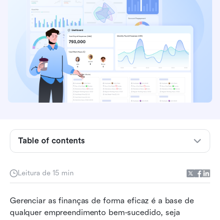
Principais pontos: 5 melhores aplicativos de
controle de orçamento
Visão geral: 5 melhores softwares de controle
de orçamento
Table of contents
O que é um aplicativo de acompanhamento de
orçamento?
Leitura de 15 min
Quando as planilhas deixam de funcionar para o
Gerenciar as finanças de forma eficaz é a base de 
acompanhamento do orçamento
qualquer empreendimento bem-sucedido, seja 