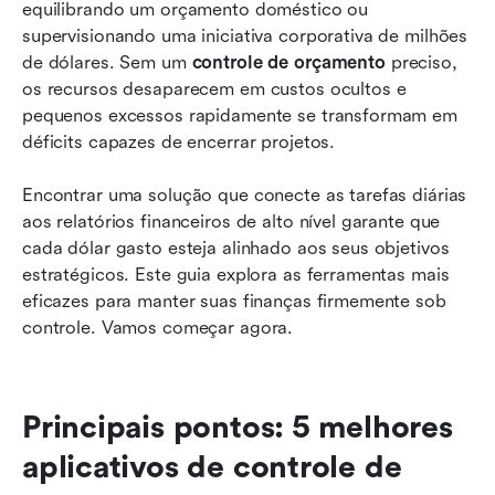
Lista completa: 15 melhores softwares de
equilibrando um orçamento doméstico ou 
controle de orçamento
supervisionando uma iniciativa corporativa de milhões 
de dólares. Sem um 
controle de orçamento
 preciso, 
Como escolher a ferramenta certa de
os recursos desaparecem em custos ocultos e 
acompanhamento de orçamento
pequenos excessos rapidamente se transformam em 
déficits capazes de encerrar projetos.
Desafios comuns de acompanhamento de
orçamento enfrentados pelas equipes
Encontrar uma solução que conecte as tarefas diárias 
Conclusão
aos relatórios financeiros de alto nível garante que 
cada dólar gasto esteja alinhado aos seus objetivos 
Perguntas frequentes
estratégicos. Este guia explora as ferramentas mais 
eficazes para manter suas finanças firmemente sob 
Leitura relacionada
controle. Vamos começar agora.
Principais pontos: 5 melhores 
aplicativos de controle de 