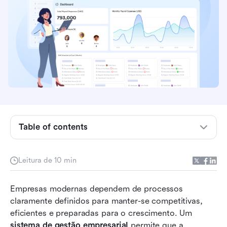
O que realmente significa um sistema de gestão
empresarial hoje?
Por que equipes em crescimento precisam de
um sistema de gestão empresarial?
O que você precisa antes de implementar um
sistema de gestão empresarial
Table of contents
Como configurar um sistema de gestão
empresarial passo a passo
Leitura de 10 min
Prós e contras do software tradicional de
sistema de gestão empresarial
Empresas modernas dependem de processos 
claramente definidos para manter-se competitivas, 
Conheça o Lark: um sistema de gestão
eficientes e preparadas para o crescimento. Um 
empresarial mais inteligente para equipes
sistema de gestão empresarial
 permite que a 