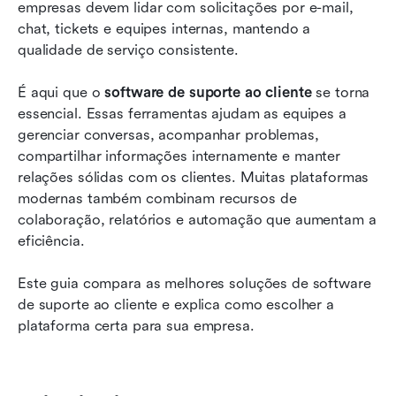
Lista completa: 10 melhores ferramentas
empresas devem lidar com solicitações por e-mail, 
usadas para suporte ao cliente
chat, tickets e equipes internas, mantendo a 
qualidade de serviço consistente.
Principais recursos que o software moderno de
suporte ao cliente deve oferecer
É aqui que o 
software de suporte ao cliente
 se torna 
essencial. Essas ferramentas ajudam as equipes a 
Como escolher o melhor software de suporte
gerenciar conversas, acompanhar problemas, 
ao cliente
compartilhar informações internamente e manter 
Conclusão
relações sólidas com os clientes. Muitas plataformas 
modernas também combinam recursos de 
Perguntas frequentes
colaboração, relatórios e automação que aumentam a 
eficiência.
Leitura relacionada
Este guia compara as melhores soluções de software 
de suporte ao cliente e explica como escolher a 
plataforma certa para sua empresa.