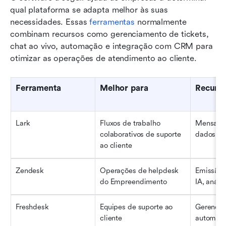
qual plataforma se adapta melhor às suas 
necessidades. Essas 
ferramentas
 normalmente 
combinam recursos como gerenciamento de tickets, 
chat ao vivo, automação e integração com CRM para 
otimizar as operações de atendimento ao cliente.
Ferramenta
Melhor para
Recurso
Lark
Fluxos de trabalho 
Mensagen
colaborativos de suporte 
dados e 
ao cliente
Zendesk
Operações de helpdesk 
Emissão d
do Empreendimento
IA, análi
Freshdesk
Equipes de suporte ao 
Gerenciam
cliente
automaç