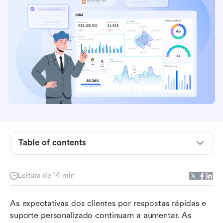
Principais pontos: Top 5 softwares para suporte
ao cliente
Visão geral: Os 5 melhores softwares usados
Table of contents
para suporte ao cliente
O que é um software de suporte ao cliente?
Leitura de 14 min
Como o software de suporte ao cliente melhora
As expectativas dos clientes por respostas rápidas e 
a retenção de clientes
suporte personalizado continuam a aumentar. As 