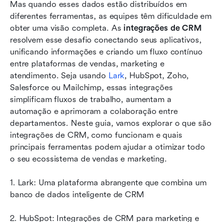
Mas quando esses dados estão distribuídos em 
conhecer
diferentes ferramentas, as equipes têm dificuldade em 
obter uma visão completa. As 
integrações de CRM
Como escolher a integração de CRM certa para
resolvem esse desafio conectando seus aplicativos, 
o seu negócio
unificando informações e criando um fluxo contínuo 
Melhores práticas para integrações de CRM
entre plataformas de vendas, marketing e 
atendimento. Seja usando 
Lark
, HubSpot, Zoho, 
Conclusão
Salesforce ou Mailchimp, essas integrações 
simplificam fluxos de trabalho, aumentam a 
Perguntas frequentes
automação e aprimoram a colaboração entre 
Leitura relacionada
departamentos. Neste guia, vamos explorar o que são 
integrações de CRM, como funcionam e quais 
principais ferramentas podem ajudar a otimizar todo 
o seu ecossistema de vendas e marketing.
1. Lark: Uma plataforma abrangente que combina um 
banco de dados inteligente de CRM 
2. HubSpot: Integrações de CRM para marketing e 