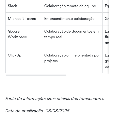
Slack
Colaboração remota da equipe
Equip
Microsoft Teams
Empreendimento colaboração
Gran
Google 
Colaboração de documentos em 
Equip
Workspace
tempo real
fluxo
muit
ClickUp
Colaboração online orientada por 
Equip
projetos
geren
comp
Fonte de informação: sites oficiais dos fornecedores
Data de atualização: 03/03/2026