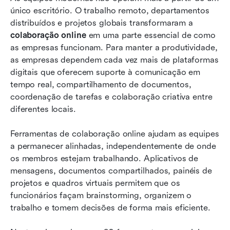
único escritório. O trabalho remoto, departamentos 
20 plataformas de colaboração online para
distribuídos e projetos globais transformaram a 
trabalho em equipe sem interrupções
colaboração online
 em uma parte essencial de como 
as empresas funcionam. Para manter a produtividade, 
Como escolher o site certo para colaboração
as empresas dependem cada vez mais de plataformas 
online
digitais que oferecem suporte à comunicação em 
tempo real, compartilhamento de documentos, 
Tendências emergentes moldando o futuro da
coordenação de tarefas e colaboração criativa entre 
colaboração online
diferentes locais.
Conclusão
Ferramentas de colaboração online ajudam as equipes 
Perguntas frequentes
a permanecer alinhadas, independentemente de onde 
os membros estejam trabalhando. Aplicativos de 
Leitura relacionada
mensagens, documentos compartilhados, painéis de 
projetos e quadros virtuais permitem que os 
funcionários façam brainstorming, organizem o 
trabalho e tomem decisões de forma mais eficiente.