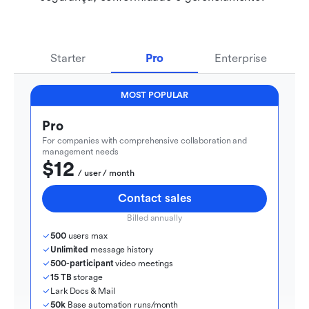
Starter
Pro
Enterprise
MOST POPULAR
Pro
For companies with comprehensive collaboration and 
management needs
$12
  / user / month
Contact sales
Billed annually
500
 users max
Unlimited
 message history
500-participant
 video meetings
15 TB
 storage
Lark Docs & Mail
50k
 Base automation runs/month