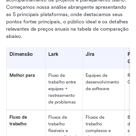
Começamos nossa análise abrangente apresentando 
as 5 principais plataformas, onde destacamos seus 
pontos fortes principais, o público ideal e os detalhes 
relevantes de preços anuais na tabela de comparação 
abaixo.
Dimensão
Lark
Jira
Pro
Gi
Melhor para
Fluxo de 
Equipes de 
Repo
trabalho entre 
desenvolvimento 
Git
equipes + 
de software
rastreamento 
de problemas
Fluxo de 
Fluxos de 
Fluxos de 
Bási
trabalho
trabalho 
trabalho 
de t
flexíveis e 
complexos e 
sim