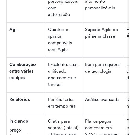
personalizáveis 
altamente 
com 
personalizáveis
automação
Ágil
Quadros e 
Suporte Agile de 
Ferr
sprints 
primeira classe
Áge
compatíveis 
com Agile
Colaboração 
Excelente: chat 
Bom para equipes 
Lim
entre várias 
unificado, 
de tecnologia
cent
equipes
documentos e 
des
tarefas
Relatórios
Painéis fortes 
Análise avançada
Rela
em tempo real
mín
Iniciando
Grátis para 
Planos pagos 
Plan
sempre (Inicial) 
começam em 
com
preço 
/ Planos pagos 
$23.500 por ano
$48