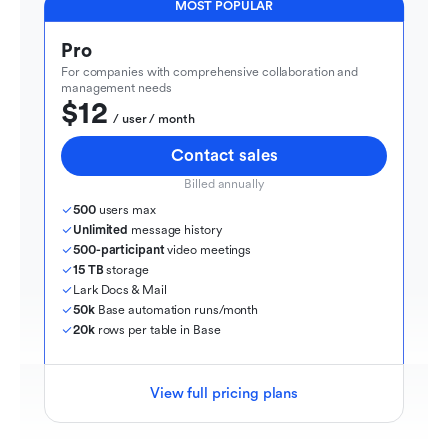
MOST POPULAR
Pro
For companies with comprehensive collaboration and 
management needs
$12
  / user / month
Contact sales
Billed annually
500
 users max
Unlimited
 message history
500-participant
 video meetings
15 TB
 storage
Lark Docs & Mail
50k
 Base automation runs/month
20k
 rows per table in Base
View full pricing plans