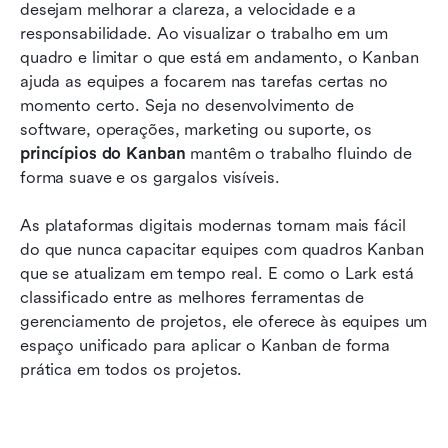
Como o Lark ajuda equipes a aplicar princípios
desejam melhorar a clareza, a velocidade e a 
e implementar o Kanban
responsabilidade. Ao visualizar o trabalho em um 
quadro e limitar o que está em andamento, o Kanban 
Práticas de Kanban para manter o trabalho
ajuda as equipes a focarem nas tarefas certas no 
fluindo suavemente
momento certo. Seja no desenvolvimento de 
Desafios comuns do Kanban e maneiras de
software, operações, marketing ou suporte, os 
princípios do Kanban
evitá-los
 mantêm o trabalho fluindo de 
forma suave e os gargalos visíveis. 
Conclusão
As plataformas digitais modernas tornam mais fácil 
Perguntas frequentes
do que nunca capacitar equipes com quadros Kanban 
que se atualizam em tempo real. E como o Lark está 
Leitura relacionada
classificado entre as melhores ferramentas de 
gerenciamento de projetos, ele oferece às equipes um 
espaço unificado para aplicar o Kanban de forma 
prática em todos os projetos.