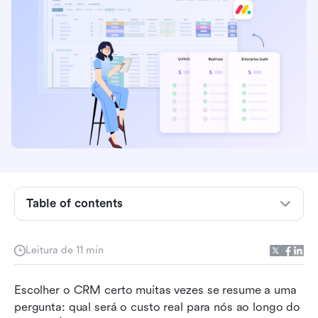
O que é o Monday CRM e para quem ele foi
desenvolvido
Como funciona o preço do Monday CRM
Preços e recursos do Monday CRM em
diferentes planos
Custos ocultos que as equipes frequentemente
ignoram
O que os clientes apreciam no Monday CRM
Table of contents
Frustrações comuns compartilhadas pelos
usuários
Leitura de 11 min
Por que as equipes começam a explorar
alternativas ao Monday CRM
Escolher o CRM certo muitas vezes se resume a uma 
pergunta: qual será o custo real para nós ao longo do 
Escolha moderna: Experimente o Lark para