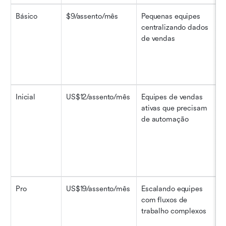
Básico
$9/assento/mês
Pequenas equipes 
R
centralizando dados 
m
de vendas
a
a
Inicial
US$12/assento/mês
Equipes de vendas 
R
ativas que precisam 
m
de automação
a
a
Pro
US$19/assento/mês
Escalando equipes 
R
com fluxos de 
m
trabalho complexos
a
a