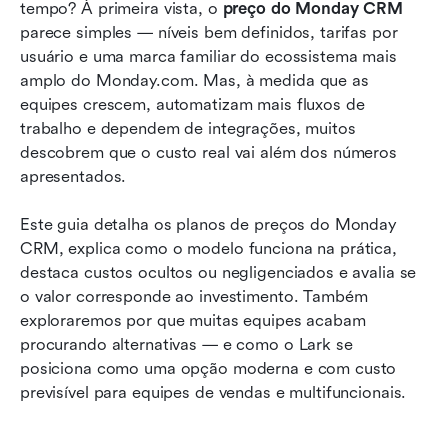
tempo? À primeira vista, o 
preço do Monday CRM
unificar o CRM desde o planejamento até a
parece simples — níveis bem definidos, tarifas por 
execução
usuário e uma marca familiar do ecossistema mais 
Monday CRM vs Lark: qual oferece melhor
amplo do Monday.com. Mas, à medida que as 
valor
equipes crescem, automatizam mais fluxos de 
trabalho e dependem de integrações, muitos 
Conclusão
descobrem que o custo real vai além dos números 
apresentados.
Perguntas frequentes
Leitura relacionada
Este guia detalha os planos de preços do Monday 
CRM, explica como o modelo funciona na prática, 
destaca custos ocultos ou negligenciados e avalia se 
o valor corresponde ao investimento. Também 
exploraremos por que muitas equipes acabam 
procurando alternativas — e como o Lark se 
posiciona como uma opção moderna e com custo 
previsível para equipes de vendas e multifuncionais.