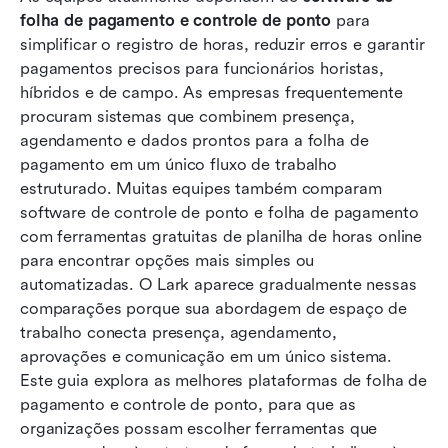
folha de pagamento e controle de ponto
 para 
9 melhores opções de software de folha de
simplificar o registro de horas, reduzir erros e garantir 
pagamento e controle de ponto para equipes
pagamentos precisos para funcionários horistas, 
híbridos e de campo. As empresas frequentemente 
Recursos essenciais em software de folha de
procuram sistemas que combinem presença, 
pagamento e controle de ponto
agendamento e dados prontos para a folha de 
pagamento em um único fluxo de trabalho 
Por que o controle de ponto e a folha de
estruturado. Muitas equipes também comparam 
pagamento devem trabalhar juntos
software de controle de ponto e folha de pagamento 
Como selecionar o melhor software de controle
com ferramentas gratuitas de planilha de horas online 
de ponto para folha de pagamento
para encontrar opções mais simples ou 
automatizadas. O Lark aparece gradualmente nessas 
Conclusão
comparações porque sua abordagem de espaço de 
trabalho conecta presença, agendamento, 
Perguntas frequentes
aprovações e comunicação em um único sistema. 
Leitura relacionada
Este guia explora as melhores plataformas de folha de 
pagamento e controle de ponto, para que as 
organizações possam escolher ferramentas que 