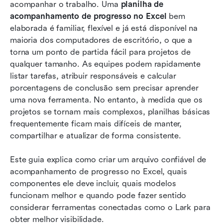
Modelos Lark prontos para uso para
acompanhar o trabalho. Uma 
planilha de 
acompanhamento estruturado de progresso
acompanhamento de progresso no Excel
 bem 
elaborada é familiar, flexível e já está disponível na 
Escolhendo entre modelos do Excel e
maioria dos computadores de escritório, o que a 
ferramentas modernas de acompanhamento
torna um ponto de partida fácil para projetos de 
qualquer tamanho. As equipes podem rapidamente 
Conclusão
listar tarefas, atribuir responsáveis e calcular 
Perguntas frequentes
porcentagens de conclusão sem precisar aprender 
uma nova ferramenta. No entanto, à medida que os 
Leitura relacionada
projetos se tornam mais complexos, planilhas básicas 
frequentemente ficam mais difíceis de manter, 
compartilhar e atualizar de forma consistente.
Este guia explica como criar um arquivo confiável de 
acompanhamento de progresso no Excel, quais 
componentes ele deve incluir, quais modelos 
funcionam melhor e quando pode fazer sentido 
considerar ferramentas conectadas como o Lark para 
obter melhor visibilidade.