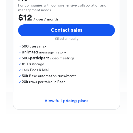
For companies with comprehensive collaboration and 
management needs
$12
  / user / month
Contact sales
Billed annually
500
 users max
Unlimited
 message history
500-participant
 video meetings
15 TB
 storage
Lark Docs & Mail
50k
 Base automation runs/month
20k
 rows per table in Base
View full pricing plans