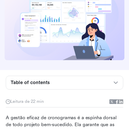
O que é o gerenciamento do cronograma do
projeto?
Table of contents
Processos/etapas principais no gerenciamento
de cronogramas
Leitura de 22 min
Técnicas e ferramentas para agendamento
A gestão eficaz de cronogramas é a espinha dorsal 
eficaz
de todo projeto bem-sucedido. Ela garante que as 