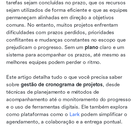
Modelos sugeridos para gerenciamento de
tarefas sejam concluídas no prazo, que os recursos 
agenda no Lark
sejam utilizados de forma eficiente e que as equipes 
permaneçam alinhadas em direção a objetivos 
Dicas e melhores práticas para gerenciamento
comuns. No entanto, muitos projetos enfrentam 
de cronogramas
dificuldades com prazos perdidos, prioridades 
conflitantes e mudanças constantes no escopo que 
Conclusão
prejudicam o progresso. Sem um 
plano
 claro e um 
Perguntas frequentes
sistema para acompanhar os prazos, até mesmo as 
melhores equipes podem perder o ritmo.
Leitura relacionada
Este artigo detalha tudo o que você precisa saber 
sobre 
gestão de cronograma de projetos
, desde 
técnicas de planejamento e métodos de 
acompanhamento até o monitoramento do progresso 
e o uso de ferramentas digitais. Ele também explora 
como plataformas como o 
Lark
podem simplificar o 
agendamento, a colaboração e a entrega pontual.