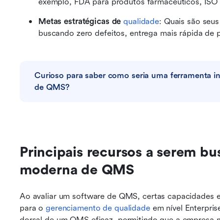
exemplo, FDA para produtos farmacêuticos, ISO 9
Metas estratégicas de 
qualidade
: Quais são seus
buscando zero defeitos, entrega mais rápida de p
Curioso para saber como seria uma ferramenta int
de QMS?
Principais recursos a serem b
moderna de QMS
Ao avaliar um software de QMS, certas capacidades es
para o 
gerenciamento de qualidade
 em nível Enterpri
dorsal de um QMS eficaz, permitindo que a empresa m