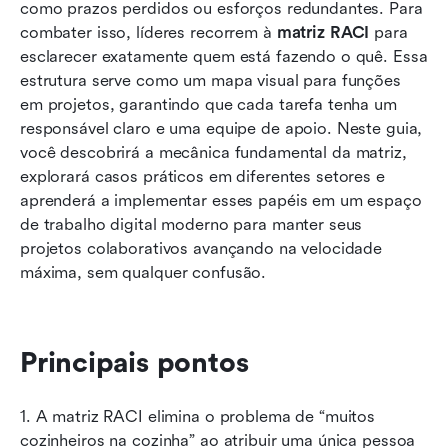
como prazos perdidos ou esforços redundantes. Para 
Exemplos de matriz RACI por caso de uso
combater isso, líderes recorrem à 
matriz RACI
 para 
Escolha moderna: como o Lark simplifica seu
esclarecer exatamente quem está fazendo o quê. Essa 
fluxo de trabalho RACI com facilidade
estrutura serve como um mapa visual para funções 
em projetos, garantindo que cada tarefa tenha um 
Melhores práticas da matriz RACI
responsável claro e uma equipe de apoio. Neste guia, 
você descobrirá a mecânica fundamental da matriz, 
Erros comuns que as equipes cometem com
explorará casos práticos em diferentes setores e 
matrizes RACI
aprenderá a implementar esses papéis em um espaço 
Conclusão
de trabalho digital moderno para manter seus 
projetos colaborativos avançando na velocidade 
Perguntas frequentes
máxima, sem qualquer confusão.
Leitura relacionada
Principais pontos
1. A matriz RACI elimina o problema de “muitos 
cozinheiros na cozinha” ao atribuir uma única pessoa 