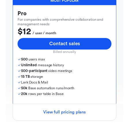
MOST POPULAR
Pro
For companies with comprehensive collaboration and 
management needs
$12
  / user / month
Contact sales
Billed annually
500
 users max
Unlimited
 message history
500-participant
 video meetings
15 TB
 storage
Lark Docs & Mail
50k
 Base automation runs/month
20k
 rows per table in Base
View full pricing plans