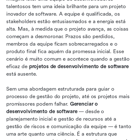
talentosos tem uma ideia brilhante para um projeto 
8 melhores ferramentas de gerenciamento de
inovador de software. A equipe é qualificada, os 
projetos de desenvolvimento de software em
stakeholders estão entusiasmados e a energia está 
2026
alta. Mas, à medida que o projeto avança, as coisas 
Um processo passo a passo para o
começam a desmoronar. Prazos são perdidos, 
gerenciamento de projetos de desenvolvimento
membros da equipe ficam sobrecarregados e o 
de software
produto final fica aquém da promessa inicial. Esse 
cenário é muito comum e acontece quando a gestão 
Técnicas avançadas para superar desafios no
eficaz de 
projetos de desenvolvimento de software
desenvolvimento de software
está ausente.
Lark no gerenciamento de projetos de
Sem uma abordagem estruturada para guiar o 
desenvolvimento de software: uma solução
processo de gestão do projeto, até os projetos mais 
unificada e inteligente para equipes ágeis
promissores podem falhar. 
Gerenciar o 
Conclusão
desenvolvimento de software
 — desde o 
planejamento inicial e gestão de recursos até a 
Perguntas Frequentes
gestão de riscos e comunicação da equipe — é tanto 
uma arte quanto uma ciência. É a estrutura que 
Leitura relacionada