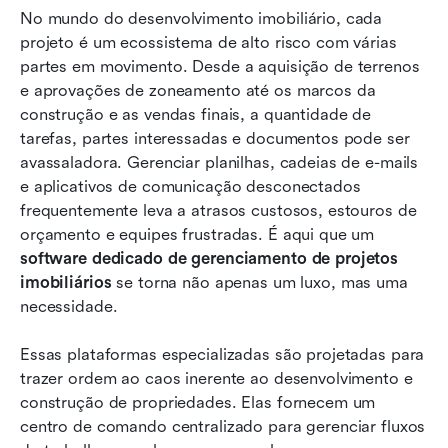
No mundo do desenvolvimento imobiliário, cada 
imobiliárias
projeto é um ecossistema de alto risco com várias 
8 melhores softwares de gerenciamento de
partes em movimento. Desde a aquisição de terrenos 
projetos imobiliários em 2026
e aprovações de zoneamento até os marcos da 
construção e as vendas finais, a quantidade de 
Tabela comparativa dos 5 principais softwares
tarefas, partes interessadas e documentos pode ser 
de gerenciamento de projetos imobiliários
avassaladora. Gerenciar planilhas, cadeias de e-mails 
e aplicativos de comunicação desconectados 
Como o Lark potencializa a gestão do seu
frequentemente leva a atrasos custosos, estouros de 
projeto imobiliário
orçamento e equipes frustradas. É aqui que um 
Tendências em software de gerenciamento de
software dedicado de gerenciamento de projetos 
projetos imobiliários
imobiliários
 se torna não apenas um luxo, mas uma 
necessidade.
Conclusão
Essas plataformas especializadas são projetadas para 
Perguntas Frequentes
trazer ordem ao caos inerente ao desenvolvimento e 
Leitura relacionada
construção de propriedades. Elas fornecem um 
centro de comando centralizado para gerenciar fluxos 