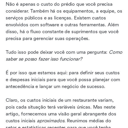
Como usar o Lark para suas necessidades
Não é apenas o custo do prédio que você precisa 
tecnológicas pode reduzir os custos iniciais e as
considerar. Também há os equipamentos, a equipe, os 
despesas mensais do seu restaurante
serviços públicos e as licenças. Existem custos 
envolvidos com software e outras ferramentas. Além 
Perguntas frequentes comuns sobre os custos
disso, há o fluxo constante de suprimentos que você 
iniciais de restaurantes
precisa para gerenciar suas operações.
Lance seu restaurante ao sucesso
Tudo isso pode deixar você com uma pergunta: 
Como 
saber se posso fazer isso funcionar?
É por isso que estamos aqui: para definir seus custos 
e despesas iniciais para que você possa planejar com 
antecedência e lançar um negócio de sucesso.
Claro, os custos iniciais de um restaurante variam, 
pois cada situação terá variáveis únicas. Mas neste 
artigo, fornecemos uma visão geral abrangente dos 
custos iniciais 
aproximados
. Reunimos médias do 
setor e estatísticas recentes para que você tenha 