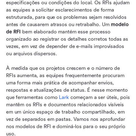
Como usar o modelo de RFI no seu fluxo de
especificações ou condições do local. Os RFIs ajudam 
trabalho
as equipes a solicitar esclarecimentos de forma 
estruturada, para que os problemas sejam resolvidos 
Dicas extras: práticas recomendadas e erros a
antes de causarem atrasos ou retrabalho. Um 
modelo 
evitar no fluxo de trabalho de RFI para o
de RFI
 bem elaborado mantém esse processo 
sucesso do projeto
organizado ao registrar os detalhes corretos todas as 
vezes, em vez de depender de e-mails improvisados 
Conclusão
ou arquivos dispersos. 
Perguntas frequentes
À medida que os projetos crescem e o número de 
Leitura relacionada
RFIs aumenta, as equipes frequentemente procuram 
uma forma mais prática de acompanhar envios, 
respostas e atualizações de status. É nesse momento 
que ferramentas como 
Lark
 começam a ser úteis, pois 
mantêm os RFIs e documentos relacionados visíveis 
em um único espaço de trabalho compartilhado, em 
vez de separados em pastas. Vamos nos aprofundar 
nos modelos de RFI e dominá-los para o seu próprio 
uso.