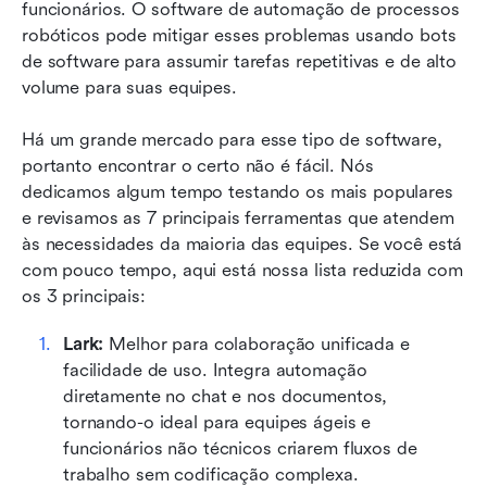
funcionários. O software de automação de processos 
Quais são os benefícios do RPA?
robóticos pode mitigar esses problemas usando bots 
de software para assumir tarefas repetitivas e de alto 
Como o RPA evoluiu?
volume para suas equipes.
Para quem é o RPA?
Há um grande mercado para esse tipo de software, 
Quais principais recursos você deve procurar ao
portanto encontrar o certo não é fácil. Nós 
escolher um software de RPA?
dedicamos algum tempo testando os mais populares 
e revisamos as 7 principais ferramentas que atendem 
Como implementar automação com sucesso
às necessidades da maioria das equipes. Se você está 
Considerações finais
com pouco tempo, aqui está nossa lista reduzida com 
os 3 principais:
FAQs sobre ferramentas de automação robótica
Lark:
 Melhor para colaboração unificada e 
Leitura relacionada
facilidade de uso. Integra automação 
diretamente no chat e nos documentos, 
tornando-o ideal para equipes ágeis e 
funcionários não técnicos criarem fluxos de 
trabalho sem codificação complexa.