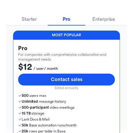
Starter
Pro
Enterprise
MOST POPULAR
Pro
For companies with comprehensive collaboration and 
management needs
$12
  / user / month
Contact sales
Billed annually
500
 users max
Unlimited
 message history
500-participant
 video meetings
15 TB
 storage
Lark Docs & Mail
50k
 Base automation runs/month
20k
 rows per table in Base