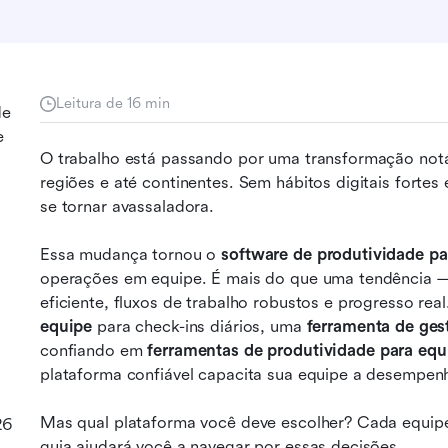
Leitura de 16 min
de
e
O trabalho está passando por uma transformação notáv
regiões e até continentes. Sem hábitos digitais forte
se tornar avassaladora.
Essa mudança tornou o 
software de produtividade pa
operações em equipe. É mais do que uma tendência —
eficiente, fluxos de trabalho robustos e progresso rea
equipe
 para check-ins diários, uma 
ferramenta de ges
confiando em 
ferramentas de produtividade para equ
plataforma confiável capacita sua equipe a desempenh
Mas qual plataforma você deve escolher? Cada equipe 
26
guia ajudará você a navegar por essas decisões.