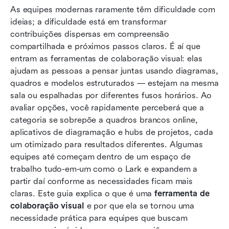
As equipes modernas raramente têm dificuldade com 
nossas análises?
ideias; a dificuldade está em transformar 
Top 10 ferramentas de colaboração visual para
contribuições dispersas em compreensão 
equipes modernas
compartilhada e próximos passos claros. É aí que 
entram as ferramentas de colaboração visual: elas 
Principais recursos incluídos na ferramenta de
ajudam as pessoas a pensar juntas usando diagramas, 
colaboração visual
quadros e modelos estruturados — estejam na mesma 
sala ou espalhadas por diferentes fusos horários. Ao 
Como escolher sua ferramenta ideal de
avaliar opções, você rapidamente perceberá que a 
colaboração visual
categoria se sobrepõe a quadros brancos online, 
Conclusão
aplicativos de diagramação e hubs de projetos, cada 
um otimizado para resultados diferentes. Algumas 
Perguntas frequentes
equipes até começam dentro de um espaço de 
trabalho tudo-em-um como o Lark e expandem a 
Leitura relacionada
partir daí conforme as necessidades ficam mais 
claras. Este guia explica o que é uma 
ferramenta de 
colaboração visual
 e por que ela se tornou uma 
necessidade prática para equipes que buscam 