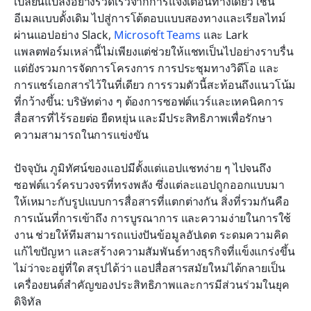
เปลี่ยนแปลงอย่างรวดเร็วจากการแจ้งเตือนทางเดียว เช่น 
อีเมลแบบดั้งเดิม ไปสู่การโต้ตอบแบบสองทางและเรียลไทม์
ผ่านแอปอย่าง Slack, 
Microsoft Teams
 และ Lark 
แพลตฟอร์มเหล่านี้ไม่เพียงแต่ช่วยให้แชทเป็นไปอย่างราบรื่น 
แต่ยังรวมการจัดการโครงการ การประชุมทางวิดีโอ และ
การแชร์เอกสารไว้ในที่เดียว การรวมตัวนี้สะท้อนถึงแนวโน้ม
ที่กว้างขึ้น: บริษัทต่าง ๆ ต้องการซอฟต์แวร์และเทคนิคการ
สื่อสารที่ไร้รอยต่อ ยืดหยุ่น และมีประสิทธิภาพเพื่อรักษา
ความสามารถในการแข่งขัน
ปัจจุบัน ภูมิทัศน์ของแอปมีตั้งแต่แอปแชทง่าย ๆ ไปจนถึง
ซอฟต์แวร์ครบวงจรที่ทรงพลัง ซึ่งแต่ละแอปถูกออกแบบมา
ให้เหมาะกับรูปแบบการสื่อสารที่แตกต่างกัน สิ่งที่รวมกันคือ
การเน้นที่การเข้าถึง การบูรณาการ และความง่ายในการใช้
งาน ช่วยให้ทีมสามารถแบ่งปันข้อมูลอัปเดต ระดมความคิด 
แก้ไขปัญหา และสร้างความสัมพันธ์ทางธุรกิจที่แข็งแกร่งขึ้น 
ไม่ว่าจะอยู่ที่ใด สรุปได้ว่า แอปสื่อสารสมัยใหม่ได้กลายเป็น
เครื่องยนต์สำคัญของประสิทธิภาพและการมีส่วนร่วมในยุค
ดิจิทัล