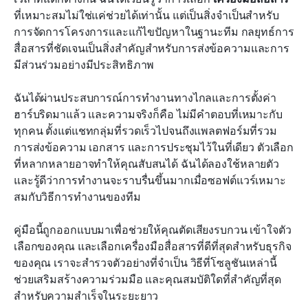
ที่เหมาะสมไม่ใช่แค่ช่วยได้เท่านั้น แต่เป็นสิ่งจำเป็นสำหรับ
การส่งข้อความทันทีและการสื่อสารแบบเรียลไทม์:
การจัดการโครงการและแก้ไขปัญหาในฐานะทีม กลยุทธ์การ
Slack และ Discord
สื่อสารที่ชัดเจนเป็นสิ่งสำคัญสำหรับการส่งข้อความและการ
มีส่วนร่วมอย่างมีประสิทธิภาพ
แพลตฟอร์มการประชุมทางวิดีโอ: Zoom และ Skype
การจัดการโครงการและงาน: Asana, Trello,
ฉันได้ผ่านประสบการณ์การทำงานทางไกลและการตั้งค่า
Monday
ฮาร์บริดมาแล้ว และความจริงก็คือ ไม่มีคำตอบที่เหมาะกับ
ทุกคน ตั้งแต่แชทกลุ่มที่รวดเร็วไปจนถึงแพลตฟอร์มที่รวม
การทำงานร่วมกันในเอกสารและพื้นที่ทำงานร่วม:
การส่งข้อความ เอกสาร และการประชุมไว้ในที่เดียว ตัวเลือก
Notion และ SharePoint
ที่หลากหลายอาจทำให้คุณสับสนได้ ฉันได้ลองใช้หลายตัว 
และรู้ดีว่าการทำงานจะราบรื่นขึ้นมากเมื่อซอฟต์แวร์เหมาะ
แพลตฟอร์ม CRM และการสื่อสารภายนอก:
สมกับวิธีการทำงานของทีม
Salesforce และ HubSpot
การจัดการอีเมลและแคมเปญ: Lark Mail, Outlook,
คู่มือนี้ถูกออกแบบมาเพื่อช่วยให้คุณตัดเสียงรบกวน เข้าใจตัว
Gmail และระบบอัตโนมัติ
เลือกของคุณ และเลือกเครื่องมือสื่อสารที่ดีที่สุดสำหรับธุรกิจ
ของคุณ เราจะสำรวจตัวอย่างที่จำเป็น วิธีที่โซลูชันเหล่านี้
วิธีเลือกเครื่องมือที่ดีที่สุดสำหรับบริษัทของคุณ
ช่วยเสริมสร้างความร่วมมือ และคุณสมบัติใดที่สำคัญที่สุด
สำหรับความสำเร็จในระยะยาว
เครื่องมือสื่อสารสำหรับพนักงานที่ทำงานระยะไกล