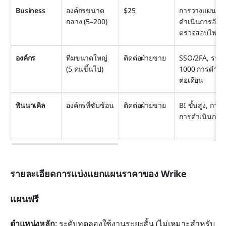
Business
องค์กรขนาด
$25
การวางแผนทรั
กลาง (5–200)
ดำเนินการอัตโนม
ตรวจสอบไฟล์/ว
องค์กร
ทีมขนาดใหญ่ 
ติดต่อฝ่ายขาย
SSO/2FA, ราย
(5 คนขึ้นไป)
1000 การดำเนิน
ต่อเดือน
พินนาเคิล
องค์กรที่ซับซ้อน
ติดต่อฝ่ายขาย
BI ขั้นสูง, กา
การดำเนินการอัต
รายละเอียดการแบ่งแยกแผนราคาของ Wrike
แผนฟรี
ตำแหน่งหลัก:
 ระดับทดลองใช้งานระยะสั้น (ไม่เหมาะสำหรับ