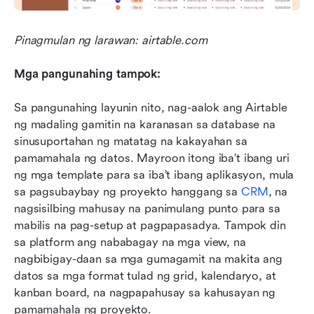
Pinagmulan ng larawan: airtable.com
Mga pangunahing tampok:
Sa pangunahing layunin nito, nag-aalok ang Airtable 
ng madaling gamitin na karanasan sa database na 
sinusuportahan ng matatag na kakayahan sa 
pamamahala ng datos. Mayroon itong iba’t ibang uri 
ng mga template para sa iba’t ibang aplikasyon, mula 
sa pagsubaybay ng proyekto hanggang sa 
CRM
, na 
nagsisilbing mahusay na panimulang punto para sa 
mabilis na pag-setup at pagpapasadya. Tampok din 
sa platform ang nababagay na mga view, na 
nagbibigay-daan sa mga gumagamit na makita ang 
datos sa mga format tulad ng grid, kalendaryo, at 
kanban board, na nagpapahusay sa kahusayan ng 
pamamahala ng proyekto.