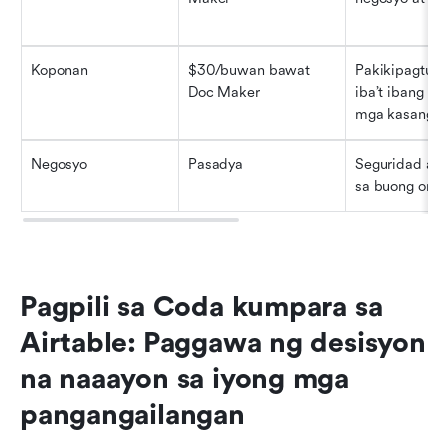
Koponan
$30/buwan bawat 
Pakikipagtulun
Doc Maker
iba’t ibang ko
mga kasangk
Negosyo
Pasadya
Seguridad at s
sa buong orga
Pagpili sa Coda kumpara sa 
Airtable: Paggawa ng desisyon 
na naaayon sa iyong mga 
pangangailangan