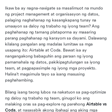
tagalikha ng dokumento na gumagawa ng lahat
Ikaw ba ay nagna-navigate sa masalimuot na mundo 
ng project management at organisasyon ng datos, 
Airtable kumpara sa Coda: Isang detalyadong
palaging naghahanap ng kasangkapang tunay na 
paghahambing para sa may kaalamang
umaayon sa daloy ng trabaho ng iyong team? Ang 
pagpapasya
paghahanap ng tamang plataporma ay maaaring 
Pagpili sa Coda kumpara sa Airtable: Paggawa
parang paghahanap ng karayom sa dayami. Dalawang 
ng desisyon na naaayon sa iyong mga
kilalang pangalan ang madalas lumitaw sa mga 
pangangailangan
usapang ito: Airtable at Coda. Bawat isa ay 
nangangakong babaguhin ang paraan ng iyong 
Karaniwang mga kahinaan ng Coda at Airtable
pamamahala ng datos, pakikipagtulungan sa iyong 
team, at pagpapasimple ng iyong mga proyekto. 
Bawasan ang mga integration: Maghanap ng all-
Halina’t magsimula tayo sa isang masusing 
in-one na workspace at pataasin ang
paghahambing.
produktibidad
Konklusyon
Bilang isang taong lubos na nakatuon sa pag-optimize 
ng daloy ng trabaho ng team, ginugol ko ang 
Mga Madalas Itanong
malaking oras sa pag-explore ng parehong 
Airtable vs 
Coda
, at nasasabik akong ibahagi ang aking mga 
Kaugnay na pagbabasa