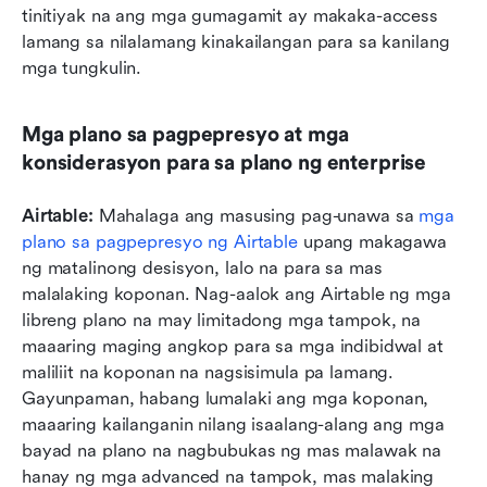
tinitiyak na ang mga gumagamit ay makaka-access 
lamang sa nilalamang kinakailangan para sa kanilang 
mga tungkulin. 
Mga plano sa pagpepresyo at mga 
konsiderasyon para sa plano ng enterprise
Airtable: 
Mahalaga ang masusing pag-unawa sa 
mga 
plano sa pagpepresyo ng Airtable
 upang makagawa 
ng matalinong desisyon, lalo na para sa mas 
malalaking koponan. Nag-aalok ang Airtable ng mga 
libreng plano na may limitadong mga tampok, na 
maaaring maging angkop para sa mga indibidwal at 
maliliit na koponan na nagsisimula pa lamang. 
Gayunpaman, habang lumalaki ang mga koponan, 
maaaring kailanganin nilang isaalang-alang ang mga 
bayad na plano na nagbubukas ng mas malawak na 
hanay ng mga advanced na tampok, mas malaking 