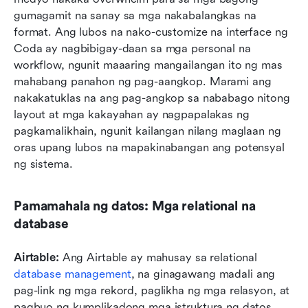
gumagamit na sanay sa mga nakabalangkas na 
format. Ang lubos na nako-customize na interface ng 
Coda ay nagbibigay-daan sa mga personal na 
workflow, ngunit maaaring mangailangan ito ng mas 
mahabang panahon ng pag-aangkop. Marami ang 
nakakatuklas na ang pag-angkop sa nababago nitong 
layout at mga kakayahan ay nagpapalakas ng 
pagkamalikhain, ngunit kailangan nilang maglaan ng 
oras upang lubos na mapakinabangan ang potensyal 
ng sistema.
Pamamahala ng datos: Mga relational na 
database
Airtable: 
Ang Airtable ay mahusay sa relational 
database management
, na ginagawang madali ang 
pag-link ng mga rekord, paglikha ng mga relasyon, at 
pagbuo ng kumplikadong mga istruktura ng datos 