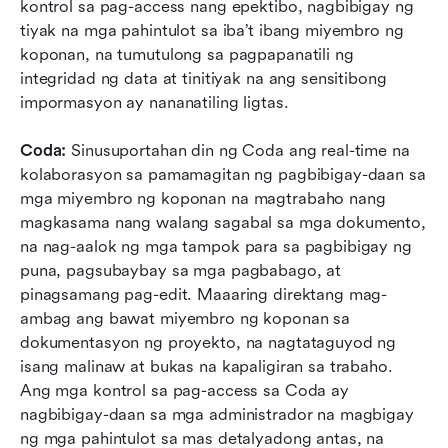
kontrol sa pag-access nang epektibo, nagbibigay ng 
tiyak na mga pahintulot sa iba’t ibang miyembro ng 
koponan, na tumutulong sa pagpapanatili ng 
integridad ng data at tinitiyak na ang sensitibong 
impormasyon ay nananatiling ligtas. 
Coda: 
Sinusuportahan din ng Coda ang real-time na 
kolaborasyon sa pamamagitan ng pagbibigay-daan sa 
mga miyembro ng koponan na magtrabaho nang 
magkasama nang walang sagabal sa mga dokumento, 
na nag-aalok ng mga tampok para sa pagbibigay ng 
puna, pagsubaybay sa mga pagbabago, at 
pinagsamang pag-edit. Maaaring direktang mag-
ambag ang bawat miyembro ng koponan sa 
dokumentasyon ng proyekto, na nagtataguyod ng 
isang malinaw at bukas na kapaligiran sa trabaho. 
Ang mga kontrol sa pag-access sa Coda ay 
nagbibigay-daan sa mga administrador na magbigay 
ng mga pahintulot sa mas detalyadong antas, na 