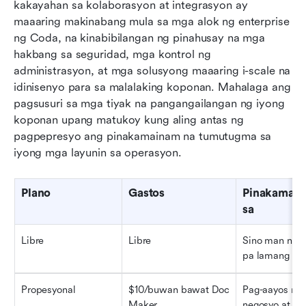
kakayahan sa kolaborasyon at integrasyon ay 
maaaring makinabang mula sa mga alok ng enterprise 
ng Coda, na kinabibilangan ng pinahusay na mga 
hakbang sa seguridad, mga kontrol ng 
administrasyon, at mga solusyong maaaring i-scale na 
idinisenyo para sa malalaking koponan. Mahalaga ang 
pagsusuri sa mga tiyak na pangangailangan ng iyong 
koponan upang matukoy kung aling antas ng 
pagpepresyo ang pinakamainam na tumutugma sa 
iyong mga layunin sa operasyon.
Plano
Gastos
Pinakamain
sa
Libre
Libre
Sino man na n
pa lamang
Propesyonal
$10/buwan bawat Doc 
Pag-aayos ng i
Maker
negosyo at bu