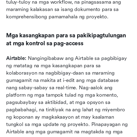
tuluy-tuloy na mga workflow, na pinagsasama ang 
maraming kalakasan sa isang dokumento para sa 
komprehensibong pamamahala ng proyekto.
Mga kasangkapan para sa pakikipagtulungan 
at mga kontrol sa pag-access
Airtable: 
Nangingibabaw ang Airtable sa pagbibigay 
ng matatag na mga kasangkapan para sa 
kolaborasyon na nagbibigay-daan sa maraming 
gumagamit na makita at i-edit ang mga database 
nang sabay-sabay sa real-time. Nag-aalok ang 
platform ng mga tampok tulad ng mga komento, 
pagsubaybay sa aktibidad, at mga opsyon sa 
pagbabahagi, na tinitiyak na ang lahat ng miyembro 
ng koponan ay magkakaayon at may kaalaman 
tungkol sa mga update ng proyekto. Pinapayagan ng 
Airtable ang mga gumagamit na magtakda ng mga 