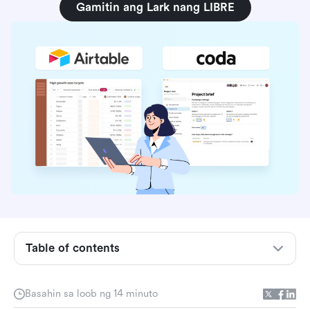
Gamitin ang Lark nang LIBRE
Table of contents
Pag-unawa sa Airtable: Isang madaling gamitin
na database na nasa iyong mga kamay
Basahin sa loob ng 14 minuto
Paggalugad sa Coda: Ang all-in-one na