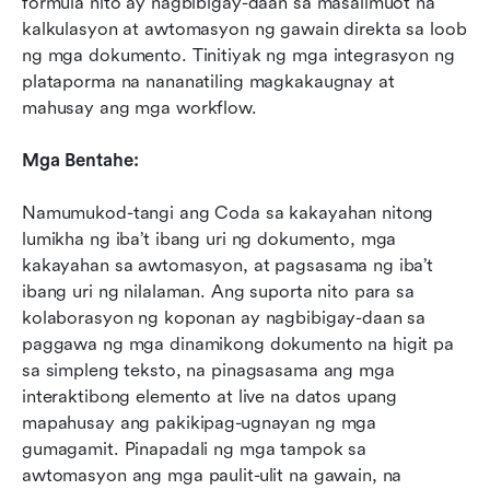
formula nito ay nagbibigay-daan sa masalimuot na 
kalkulasyon at awtomasyon ng gawain direkta sa loob 
ng mga dokumento. Tinitiyak ng mga integrasyon ng 
plataporma na nananatiling magkakaugnay at 
mahusay ang mga workflow.
Mga Bentahe:
Namumukod-tangi ang Coda sa kakayahan nitong 
lumikha ng iba’t ibang uri ng dokumento, mga 
kakayahan sa awtomasyon, at pagsasama ng iba’t 
ibang uri ng nilalaman. Ang suporta nito para sa 
kolaborasyon ng koponan ay nagbibigay-daan sa 
paggawa ng mga dinamikong dokumento na higit pa 
sa simpleng teksto, na pinagsasama ang mga 
interaktibong elemento at live na datos upang 
mapahusay ang pakikipag-ugnayan ng mga 
gumagamit. Pinapadali ng mga tampok sa 
awtomasyon ang mga paulit-ulit na gawain, na 