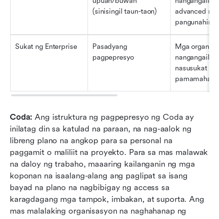
upuan/buwan 
nangangailan
(sinisingil taun-taon)
advanced na 
pangunahing
Sukat ng Enterprise
Pasadyang 
Mga organisa
pagpepresyo
nangangailan
nasusukat na 
pamamahala
Coda:
 Ang istruktura ng pagpepresyo ng Coda ay 
inilatag din sa katulad na paraan, na nag-aalok ng 
libreng plano na angkop para sa personal na 
paggamit o maliliit na proyekto. Para sa mas malawak 
na daloy ng trabaho, maaaring kailanganin ng mga 
koponan na isaalang-alang ang paglipat sa isang 
bayad na plano na nagbibigay ng access sa 
karagdagang mga tampok, imbakan, at suporta. Ang 
mas malalaking organisasyon na naghahanap ng 