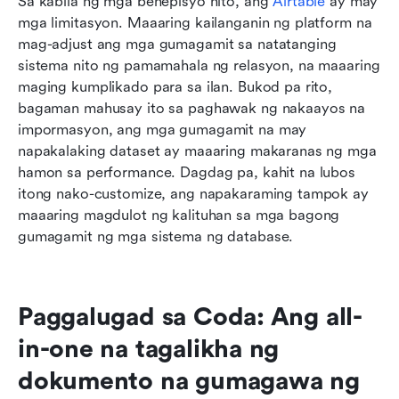
Sa kabila ng mga benepisyo nito, ang 
Airtable
 ay may 
mga limitasyon. Maaaring kailanganin ng platform na 
mag-adjust ang mga gumagamit sa natatanging 
sistema nito ng pamamahala ng relasyon, na maaaring 
maging kumplikado para sa ilan. Bukod pa rito, 
bagaman mahusay ito sa paghawak ng nakaayos na 
impormasyon, ang mga gumagamit na may 
napakalaking dataset ay maaaring makaranas ng mga 
hamon sa performance. Dagdag pa, kahit na lubos 
itong nako-customize, ang napakaraming tampok ay 
maaaring magdulot ng kalituhan sa mga bagong 
gumagamit ng mga sistema ng database.
Paggalugad sa Coda: Ang all-
in-one na tagalikha ng 
dokumento na gumagawa ng 