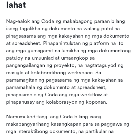
lahat
Nag-aalok ang Coda ng makabagong paraan bilang 
isang tagalikha ng dokumento na walang putol na 
pinagsasama ang mga kakayahan ng mga dokumento 
at spreadsheet. Pinapahintulutan ng platform na ito 
ang mga gumagamit na lumikha ng mga dokumentong 
patuloy na umuunlad at umaangkop sa 
pangangailangan ng proyekto, na nagtataguyod ng 
masigla at kolaboratibong workspace. Sa 
pamamagitan ng pagsasama ng mga kakayahan sa 
pamamahala ng dokumento at spreadsheet, 
pinapasimple ng Coda ang mga workflow at 
pinapahusay ang kolaborasyon ng koponan.
Namumukod-tangi ang Coda bilang isang 
makapangyarihang kasangkapan para sa paggawa ng 
mga interaktibong dokumento, na partikular na 