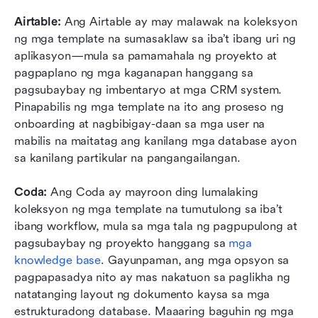
Airtable: 
Ang Airtable ay may malawak na koleksyon 
ng mga template na sumasaklaw sa iba’t ibang uri ng 
aplikasyon—mula sa pamamahala ng proyekto at 
pagpaplano ng mga kaganapan hanggang sa 
pagsubaybay ng imbentaryo at mga CRM system. 
Pinapabilis ng mga template na ito ang proseso ng 
onboarding at nagbibigay-daan sa mga user na 
mabilis na maitatag ang kanilang mga database ayon 
sa kanilang partikular na pangangailangan. 
Coda: 
Ang Coda ay mayroon ding lumalaking 
koleksyon ng mga template na tumutulong sa iba’t 
ibang workflow, mula sa mga tala ng pagpupulong at 
pagsubaybay ng proyekto hanggang sa 
mga 
knowledge base
. Gayunpaman, ang mga opsyon sa 
pagpapasadya nito ay mas nakatuon sa paglikha ng 
natatanging layout ng dokumento kaysa sa mga 
estrukturadong database. Maaaring baguhin ng mga 