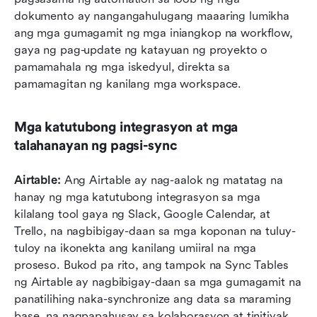
dokumento ay nangangahulugang maaaring lumikha 
ang mga gumagamit ng mga iniangkop na workflow, 
gaya ng pag-update ng katayuan ng proyekto o 
pamamahala ng mga iskedyul, direkta sa 
pamamagitan ng kanilang mga workspace.
Mga katutubong integrasyon at mga 
talahanayan ng pagsi-sync
Airtable: 
Ang Airtable ay nag-aalok ng matatag na 
hanay ng mga katutubong integrasyon sa mga 
kilalang tool gaya ng Slack, Google Calendar, at 
Trello, na nagbibigay-daan sa mga koponan na tuluy-
tuloy na ikonekta ang kanilang umiiral na mga 
proseso. Bukod pa rito, ang tampok na Sync Tables 
ng Airtable ay nagbibigay-daan sa mga gumagamit na 
panatilihing naka-synchronize ang data sa maraming 
base, na nagpapahusay sa kolaborasyon at tinitiyak 