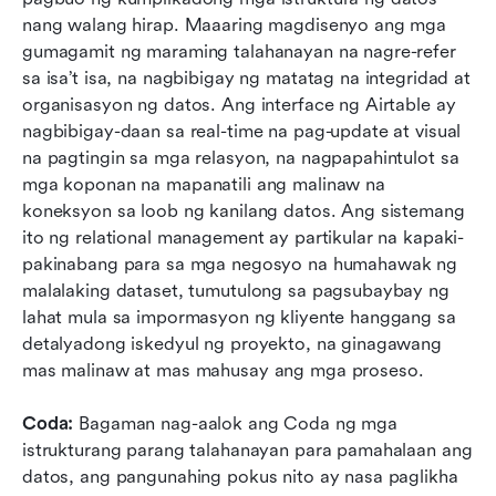
nang walang hirap. Maaaring magdisenyo ang mga 
gumagamit ng maraming talahanayan na nagre-refer 
sa isa’t isa, na nagbibigay ng matatag na integridad at 
organisasyon ng datos. Ang interface ng Airtable ay 
nagbibigay-daan sa real-time na pag-update at visual 
na pagtingin sa mga relasyon, na nagpapahintulot sa 
mga koponan na mapanatili ang malinaw na 
koneksyon sa loob ng kanilang datos. Ang sistemang 
ito ng relational management ay partikular na kapaki-
pakinabang para sa mga negosyo na humahawak ng 
malalaking dataset, tumutulong sa pagsubaybay ng 
lahat mula sa impormasyon ng kliyente hanggang sa 
detalyadong iskedyul ng proyekto, na ginagawang 
mas malinaw at mas mahusay ang mga proseso.
Coda:
 Bagaman nag-aalok ang Coda ng mga 
istrukturang parang talahanayan para pamahalaan ang 
datos, ang pangunahing pokus nito ay nasa paglikha 