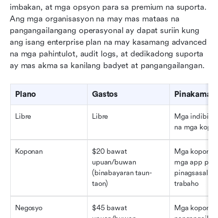
imbakan, at mga opsyon para sa premium na suporta. 
Ang mga organisasyon na may mas mataas na 
pangangailangang operasyonal ay dapat suriin kung 
ang isang enterprise plan na may kasamang advanced 
na mga pahintulot, audit logs, at dedikadong suporta 
ay mas akma sa kanilang badyet at pangangailangan.
Plano
Gastos
Pinakamain
Libre
Libre
Mga indibidwa
na mga kopo
Koponan
$20 bawat 
Mga koponan
upuan/buwan 
mga app para 
(binabayaran taun-
pinagsasaluha
taon)
trabaho
Negosyo
$45 bawat 
Mga koponang