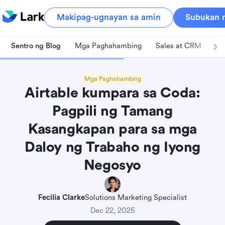
Makipag-ugnayan sa amin
Subukan n
Sentro ng Blog
Mga Paghahambing
Sales at CRM
Pa
Mga Paghahambing
Airtable kumpara sa Coda:
Pagpili ng Tamang
Kasangkapan para sa mga
Daloy ng Trabaho ng Iyong
Negosyo
Fecilia Clarke
Solutions Marketing Specialist
Dec 22, 2025