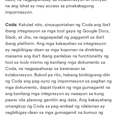
na ang lahat ay may access sa pinakabagong 
impormasyon. 
Coda: 
Katulad nito, sinusuportahan ng Coda ang iba’t 
ibang integrasyon sa mga tool gaya ng Google Docs, 
Slack, at Jira, na nagpapadali ng paggamit sa iba’t 
ibang platform. Ang mga kakayahan sa integrasyon 
ay nagbibigay-daan sa mga koponan na direktang 
maisama ang iba’t ibang panlabas na functionality ng 
tool sa loob mismo ng kanilang mga dokumento sa 
Coda, na nagpapahusay sa karanasan sa 
kolaborasyon. Bukod pa rito, habang binibigyang-diin 
ng Coda ang pag-sync ng impormasyon sa pagitan ng 
mga dokumento, dapat tiyakin ng mga gumagamit na 
ang kanilang mga integrasyon ay naaayon sa kung 
paano nila planong gamitin ang data. Ang kakayahang 
umangkop ng Coda sa pag-embed ng nilalaman ay 
nagbibigay-daan sa mga gumagamit na bumuo ng 