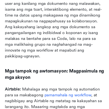
user ang kanilang mga dokumento nang malawakan, 
isama ang mga tsart, interaktibong elemento, at real-
time na datos upang makagawa ng mga dinamikong 
mapagkukunan na nagpapahusay sa kolaborasyon. 
Ang kakayahang iangkop ang mga dokumento sa 
pangangailangan ng indibidwal o koponan ay isang 
malakas na bentahe para sa Coda, lalo na para sa 
mga malikhaing grupo na naghahangad na mag-
innovate ng mga workflow at mapabuti ang 
pakikipag-ugnayan.
Mga tampok ng awtomasyon: Magpasimula ng 
mga aksyon
Airtable: 
Mahalaga ang mga tampok ng automation 
para sa makabagong 
pamamahala ng workflow
, at 
nagbibigay ang Airtable ng matatag na kakayahan sa 
larangang ito. Maaaring magtakda ang mga 