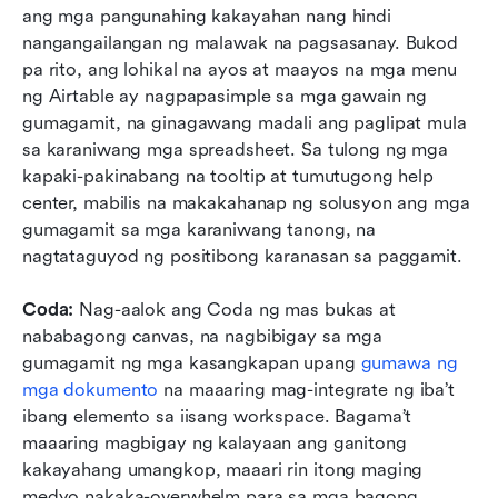
ang mga pangunahing kakayahan nang hindi 
nangangailangan ng malawak na pagsasanay. Bukod 
pa rito, ang lohikal na ayos at maayos na mga menu 
ng Airtable ay nagpapasimple sa mga gawain ng 
gumagamit, na ginagawang madali ang paglipat mula 
sa karaniwang mga spreadsheet. Sa tulong ng mga 
kapaki-pakinabang na tooltip at tumutugong help 
center, mabilis na makakahanap ng solusyon ang mga 
gumagamit sa mga karaniwang tanong, na 
nagtataguyod ng positibong karanasan sa paggamit.
Coda:
 Nag-aalok ang Coda ng mas bukas at 
nababagong canvas, na nagbibigay sa mga 
gumagamit ng mga kasangkapan upang 
gumawa ng 
mga dokumento
 na maaaring mag-integrate ng iba’t 
ibang elemento sa iisang workspace. Bagama’t 
maaaring magbigay ng kalayaan ang ganitong 
kakayahang umangkop, maaari rin itong maging 
medyo nakaka-overwhelm para sa mga bagong 