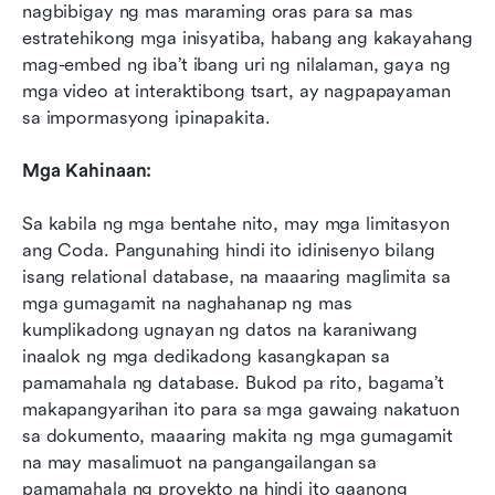
nagbibigay ng mas maraming oras para sa mas 
estratehikong mga inisyatiba, habang ang kakayahang 
mag-embed ng iba’t ibang uri ng nilalaman, gaya ng 
mga video at interaktibong tsart, ay nagpapayaman 
sa impormasyong ipinapakita.
Mga Kahinaan:
Sa kabila ng mga bentahe nito, may mga limitasyon 
ang Coda. Pangunahing hindi ito idinisenyo bilang 
isang relational database, na maaaring maglimita sa 
mga gumagamit na naghahanap ng mas 
kumplikadong ugnayan ng datos na karaniwang 
inaalok ng mga dedikadong kasangkapan sa 
pamamahala ng database. Bukod pa rito, bagama’t 
makapangyarihan ito para sa mga gawaing nakatuon 
sa dokumento, maaaring makita ng mga gumagamit 
na may masalimuot na pangangailangan sa 
pamamahala ng proyekto na hindi ito gaanong 