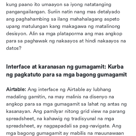
kung paano ito umaayon sa iyong natatanging 
pangangailangan. Suriin natin nang mas detalyado 
ang paghahambing sa ilang mahahalagang aspeto 
upang matulungan kang makagawa ng matalinong 
desisyon. Alin sa mga plataporma ang mas angkop 
para sa paghawak ng nakaayos at hindi nakaayos na 
datos?
Interface at karanasan ng gumagamit: Kurba 
ng pagkatuto para sa mga bagong gumagamit
Airtable: 
Ang interface ng Airtable ay lubhang 
madaling gamitin, na may malinis na disenyo na 
angkop para sa mga gumagamit sa lahat ng antas ng 
kasanayan. Ang pamilyar nitong grid view na parang 
spreadsheet, na kahawig ng tradisyunal na mga 
spreadsheet, ay nagpapadali sa pag-navigate. Ang 
mga bagong gumagamit ay mabilis na mauunawaan 