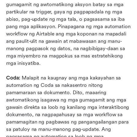
gumagamit ng awtomatikong aksyon batay sa mga 
partikular na trigger, gaya ng pagpapadala ng mga 
abiso, pag-update ng mga tala, o pagsasama sa iba 
pang mga aplikasyon. Pinapagana ng mga automation 
workflow ng Airtable ang mga koponan na mapadali 
ang paulit-ulit na gawain at mabawasan ang manu-
manong pagpasok ng datos, na nagbibigay-daan sa 
mga miyembro na magpokus sa mas estratehikong 
mga inisyatiba.
Coda:
 Malapit na kaugnay ang mga kakayahan sa 
automation ng Coda sa nakasentro nitong 
pamamaraan sa dokumento. Dito, maaaring 
awtomatikong isagawa ng mga gumagamit ang mga 
gawain direkta sa loob ng kanilang mga interaktibong 
dokumento, na nagpapahusay sa mga workflow sa 
pamamagitan ng pagbawas ng pangangailangan para 
sa patuloy na manu-manong pag-update. Ang 
pagsasama ng automation sa loob ng mga 