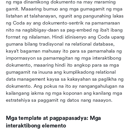
ng mga dinamikong dokumento na may maraming 
gamit. Maaaring bumuo ang mga gumagamit ng mga 
listahan at talahanayan, ngunit ang pangunahing lakas 
ng Coda ay ang dokumento-sentrik na pamamaraan 
nito na nagbibigay-daan sa pag-embed ng iba’t ibang 
format ng nilalaman. Hindi idinisenyo ang Coda upang 
gumana bilang tradisyonal na relational database, 
kaya’t bagaman mahusay ito para sa pamamahala ng 
impormasyon sa pamamagitan ng mga interaktibong 
dokumento, maaaring hindi ito angkop para sa mga 
gumagamit na inuuna ang kumplikadong relational 
data management kaysa sa kakayahan sa paglikha ng 
dokumento. Ang pokus na ito ay nangangahulugan na 
kailangang iakma ng mga koponan ang kanilang mga 
estratehiya sa paggamit ng datos nang naaayon.
Mga template at pagpapasadya: Mga 
interaktibong elemento