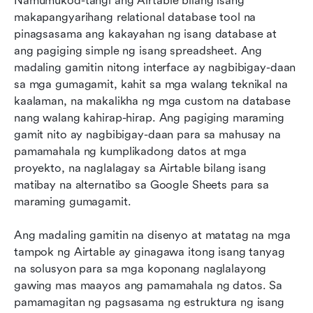
Namumukod-tangi ang Airtable bilang isang 
makapangyarihang relational database tool na 
pinagsasama ang kakayahan ng isang database at 
ang pagiging simple ng isang spreadsheet. Ang 
madaling gamitin nitong interface ay nagbibigay-daan 
sa mga gumagamit, kahit sa mga walang teknikal na 
kaalaman, na makalikha ng mga custom na database 
nang walang kahirap-hirap. Ang pagiging maraming 
gamit nito ay nagbibigay-daan para sa mahusay na 
pamamahala ng kumplikadong datos at mga 
proyekto, na naglalagay sa Airtable bilang isang 
matibay na alternatibo sa Google Sheets para sa 
maraming gumagamit.
Ang madaling gamitin na disenyo at matatag na mga 
tampok ng Airtable ay ginagawa itong isang tanyag 
na solusyon para sa mga koponang naglalayong 
gawing mas maayos ang pamamahala ng datos. Sa 
pamamagitan ng pagsasama ng estruktura ng isang 