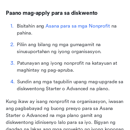
Paano mag-apply para sa diskwento
Bisitahin ang
 Asana para sa mga Nonprofit
 na 
pahina.
Piliin ang bilang ng mga gumagamit na 
sinusuportahan ng iyong organisasyon.
Patunayan ang iyong nonprofit na katayuan at 
maghintay ng pag-apruba.
Sundin ang mga tagubilin upang mag-upgrade sa 
diskwentong Starter o Advanced na plano.
Kung ikaw ay isang nonprofit na organisasyon, iwasan 
ang pagbabayad ng buong presyo para sa Asana 
Starter o Advanced na mga plano gamit ang 
diskwentong idinisenyo lalo para sa iyo. Bigyan ng 
dagdag na lakas ang mga proyekto ng iyong koponan 