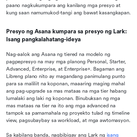
paano nagkukumpara ang kanilang mga presyo at 
kung saan namumukod-tangi ang bawat kasangkapan.
Presyo ng Asana kumpara sa presyo ng Lark: 
Isang pangkalahatang-ideya
Nag-aalok ang Asana ng tiered na modelo ng 
pagpepresyo na may mga planong Personal, Starter, 
Advanced, Enterprise, at Enterprise+. Bagaman ang 
Libreng plano nito ay magandang panimulang punto 
para sa maliliit na koponan, maaaring maging mahal 
ang pag-upgrade sa mas mataas na mga tier habang 
lumalaki ang laki ng koponan. Binubuksan ng mga 
mas mataas na tier na ito ang mga advanced na 
tampok sa pamamahala ng proyekto tulad ng timeline 
view, pagsubaybay sa workload, at mga awtomasyon.
Sa kabilang banda, nagbibigay ang Lark ng 
isang 