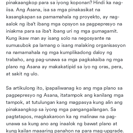
Paano ihahambing ang Asana sa mga
pinakaangkop para sa iyong koponan? Hindi ka nag-
kakumpitensya nito?
iisa. Ang Asana, isa sa mga pinakasikat na 
kasangkapan sa pamamahala ng proyekto, ay nag-
Mga tip para sa pagpili ng tamang plano ng
aalok ng iba't ibang mga opsyon sa pagpepresyo na 
Asana
iniakma para sa iba't ibang uri ng mga gumagamit. 
Kung ikaw man ay isang solo na negosyante na 
Mga Madalas Itanong
sumusubok pa lamang o isang malaking organisasyon 
Konklusyon
na namamahala ng mga kumplikadong daloy ng 
trabaho, ang pag-unawa sa mga pagkakaiba ng mga 
May kaugnayang pagbasa
plano ng Asana ay makakatipid sa iyo ng oras, pera, 
at sakit ng ulo.
Sa artikulong ito, ipapaliwanag ko ang mga plano sa 
pagpepresyo ng Asana, itatampok ang kanilang mga 
tampok, at tutulungan kang magpasya kung alin ang 
pinakaangkop sa iyong mga pangangailangan. Sa 
pagtatapos, magkakaroon ka ng malinaw na pag-
unawa sa kung ano ang inaalok ng bawat plano at 
kung kailan maaaring panahon na para mag-upgrade. 