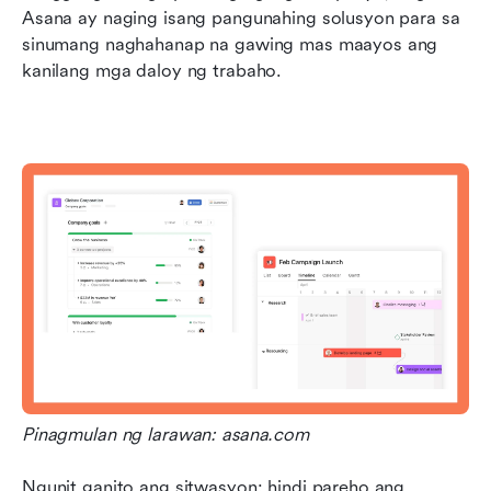
Asana ay naging isang pangunahing solusyon para sa 
sinumang naghahanap na gawing mas maayos ang 
kanilang mga daloy ng trabaho.
Pinagmulan ng larawan: asana.com
Ngunit ganito ang sitwasyon: hindi pareho ang 