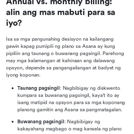
Annual vs. monthly billing: 
alin ang mas mabuti para sa 
iyo?
Isa sa mga pangunahing desisyon na kailangang 
gawin kapag pumipili ng plano sa Asana ay kung 
pipiliin ang taunang o buwanang pagsingil. Parehong 
may mga kalamangan at kahinaan ang dalawang 
opsyon, depende sa pangangailangan at badyet ng 
iyong koponan.
Taunang pagsingil
: Nagbibigay ng diskwento 
kumpara sa buwanang pagsingil, kaya't ito ay 
isang matipid na opsyon para sa mga koponang 
planong gamitin ang Asana sa pangmatagalan.
Buwanang pagsingil
: Nagbibigay ng 
kakayahang magbago o mag kansela ng plano 