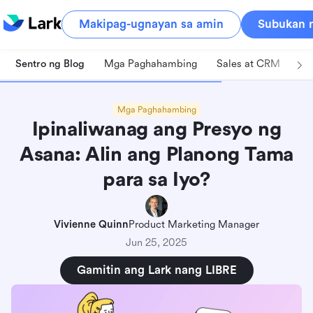
Makipag-ugnayan sa amin
Subukan n
Sentro ng Blog
Mga Paghahambing
Sales at CRM
Pa
Mga Paghahambing
Ipinaliwanag ang Presyo ng
Asana: Alin ang Planong Tama
para sa Iyo?
Ano ang Asana?
Ipinaliwanag ang mga plano sa pagpepresyo ng
Vivienne Quinn
Product Marketing Manager
Asana
Jun 25, 2025
Personal plan: Ano ang makukuha mo at ano
Gamitin ang Lark nang LIBRE
ang kulang