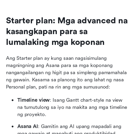
Starter plan: Mga advanced na 
kasangkapan para sa 
lumalaking mga koponan
Ang Starter plan ay kung saan nagsisimulang 
magningning ang Asana para sa mga koponang 
nangangailangan ng higit pa sa simpleng pamamahala 
ng gawain. Kasama sa planong ito ang lahat ng nasa 
Personal plan, pati na rin ang mga sumusunod:
Timeline view
: Isang Gantt chart-style na view 
na tumutulong sa iyo na makita ang mga timeline 
ng proyekto.
Asana AI
: Gamitin ang AI upang mapadali ang 
mga gawain at mapabuti ang produktibidad.