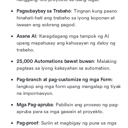
Pagsubaybay sa Trabaho
: Tingnan kung paano 
hinahati-hati ang trabaho sa iyong koponan at 
iwasan ang sobrang pagod.
Asana AI
: Karagdagang mga tampok ng AI 
upang mapahusay ang kahusayan ng daloy ng 
trabaho.
25,000 Automations bawat buwan
: Malaking 
pagtaas sa iyong kakayahan sa automation.
Pag-branch at pag-customize ng mga Form
: 
Iangkop ang mga form upang mangalap ng tiyak 
na impormasyon.
Mga Pag-apruba
: Pabilisin ang proseso ng pag-
apruba para sa mga gawain at proyekto.
Pag-proof
: Suriin at magbigay ng puna sa mga 