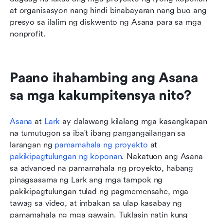
at organisasyon nang hindi binabayaran nang buo ang 
presyo sa ilalim ng diskwento ng Asana para sa mga 
nonprofit.
Paano ihahambing ang Asana 
sa mga kakumpitensya nito?
Asana
 at 
Lark
 ay dalawang kilalang mga kasangkapan 
na tumutugon sa iba't ibang pangangailangan sa 
larangan ng 
pamamahala ng proyekto
 at 
pakikipagtulungan ng koponan
. Nakatuon ang Asana 
sa advanced na pamamahala ng proyekto, habang 
pinagsasama ng Lark ang mga tampok ng 
pakikipagtulungan tulad ng pagmemensahe, mga 
tawag sa video, at imbakan sa ulap kasabay ng 
pamamahala ng mga gawain. Tuklasin natin kung 