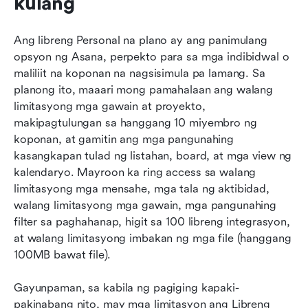
kulang
Ang libreng Personal na plano ay ang panimulang 
opsyon ng Asana, perpekto para sa mga indibidwal o 
maliliit na koponan na nagsisimula pa lamang. Sa 
planong ito, maaari mong pamahalaan ang walang 
limitasyong mga gawain at proyekto, 
makipagtulungan sa hanggang 10 miyembro ng 
koponan, at gamitin ang mga pangunahing 
kasangkapan tulad ng listahan, board, at mga view ng 
kalendaryo. Mayroon ka ring access sa walang 
limitasyong mga mensahe, mga tala ng aktibidad, 
walang limitasyong mga gawain, mga pangunahing 
filter sa paghahanap, higit sa 100 libreng integrasyon, 
at walang limitasyong imbakan ng mga file (hanggang 
100MB bawat file).
Gayunpaman, sa kabila ng pagiging kapaki-
pakinabang nito, may mga limitasyon ang Libreng 