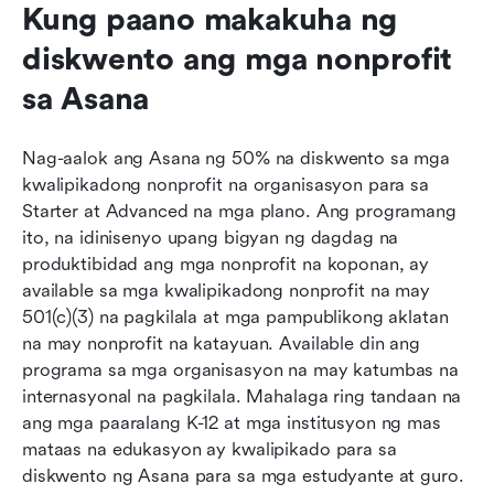
Kung paano makakuha ng 
diskwento ang mga nonprofit 
sa Asana
Nag-aalok ang Asana ng 50% na diskwento sa mga 
kwalipikadong nonprofit na organisasyon para sa 
Starter at Advanced na mga plano. Ang programang 
ito, na idinisenyo upang bigyan ng dagdag na 
produktibidad ang mga nonprofit na koponan, ay 
available sa mga kwalipikadong nonprofit na may 
501(c)(3) na pagkilala at mga pampublikong aklatan 
na may nonprofit na katayuan. Available din ang 
programa sa mga organisasyon na may katumbas na 
internasyonal na pagkilala. Mahalaga ring tandaan na 
ang mga paaralang K-12 at mga institusyon ng mas 
mataas na edukasyon ay kwalipikado para sa 
diskwento ng Asana para sa mga estudyante at guro.