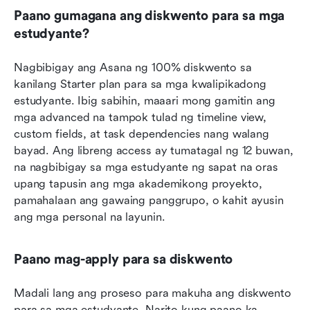
Paano gumagana ang diskwento para sa mga 
estudyante?
Nagbibigay ang Asana ng 100% diskwento sa 
kanilang Starter plan para sa mga kwalipikadong 
estudyante. Ibig sabihin, maaari mong gamitin ang 
mga advanced na tampok tulad ng timeline view, 
custom fields, at task dependencies nang walang 
bayad. Ang libreng access ay tumatagal ng 12 buwan, 
na nagbibigay sa mga estudyante ng sapat na oras 
upang tapusin ang mga akademikong proyekto, 
pamahalaan ang gawaing panggrupo, o kahit ayusin 
ang mga personal na layunin.
Paano mag-apply para sa diskwento
Madali lang ang proseso para makuha ang diskwento 
para sa mga estudyante. Narito kung paano ka 