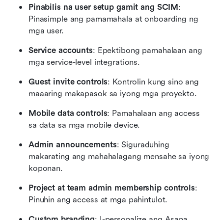
Pinabilis na user setup gamit ang SCIM
: 
Pinasimple ang pamamahala at onboarding ng 
mga user.
Service accounts
: Epektibong pamahalaan ang 
mga service-level integrations.
Guest invite controls
: Kontrolin kung sino ang 
maaaring makapasok sa iyong mga proyekto.
Mobile data controls
: Pamahalaan ang access 
sa data sa mga mobile device.
Admin announcements
: Siguraduhing 
makarating ang mahahalagang mensahe sa iyong 
koponan.
Project at team admin membership controls
: 
Pinuhin ang access at mga pahintulot.
Custom branding
: I-personalize ang Asana 